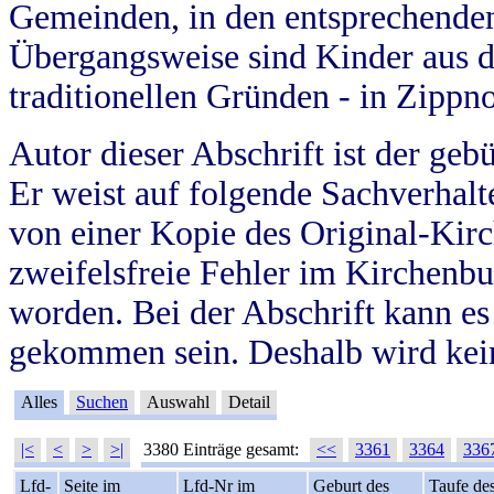
Gemeinden, in den entsprechende
Übergangsweise sind Kinder aus 
traditionellen Gründen - in Zippn
Autor dieser Abschrift ist der geb
Er weist auf folgende Sachverhalte
von einer Kopie des Original-Kirc
zweifelsfreie Fehler im Kirchenbuc
worden. Bei der Abschrift kann e
gekommen sein. Deshalb wird kein
Alles
Suchen
Auswahl
Detail
|<
<
>
>|
3380 Einträge gesamt:
<<
3361
3364
336
Lfd-
Seite im
Lfd-Nr im
Geburt des
Taufe de