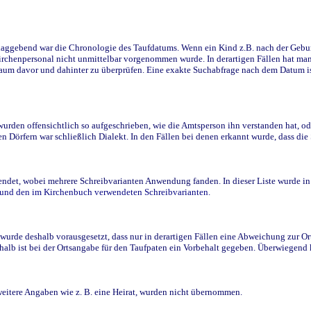
ggebend war die Chronologie des Taufdatums. Wenn ein Kind z.B. nach der Geburt 
rchenpersonal nicht unmittelbar vorgenommen wurde. In derartigen Fällen hat man d
raum davor und dahinter zu überprüfen. Eine exakte Suchabfrage nach dem Datum i
den offensichtlich so aufgeschrieben, wie die Amtsperson ihn verstanden hat, ode
n Dörfern war schließlich Dialekt. In den Fällen bei denen erkannt wurde, dass di
t, wobei mehrere Schreibvarianten Anwendung fanden. In dieser Liste wurde in de
n und den im Kirchenbuch verwendeten Schreibvarianten.
wurde deshalb vorausgesetzt, dass nur in derartigen Fällen eine Abweichung zur O
eshalb ist bei der Ortsangabe für den Taufpaten ein Vorbehalt gegeben. Überwiegen
weitere Angaben wie z. B. eine Heirat, wurden nicht übernommen.