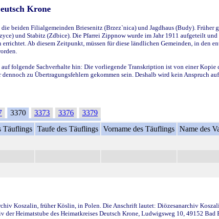
Deutsch Krone
ie beiden Filialgemeinden Briesenitz (Brzez`nica) und Jagdhaus (Budy). Früher g
yce) und Stabitz (Zdbice). Die Pfarrei Zippnow wurde im Jahr 1911 aufgeteilt und e
en errichtet. Ab diesem Zeitpunkt, müssen für diese ländlichen Gemeinden, in den
worden.
 auf folgende Sachverhalte hin: Die vorliegende Transkription ist von einer Kopie 
aber dennoch zu Übertragungsfehlern gekommen sein. Deshalb wird kein Anspruch auf 
7
3370
3373
3376
3379
 Täuflings
Taufe des Täuflings
Vorname des Täuflings
Name des Va
iv Koszalin, früher Köslin, in Polen. Die Anschrift lautet: Diözesanarchiv Koszal
v der Heimatstube des Heimatkreises Deutsch Krone, Ludwigsweg 10, 49152 Bad Ess