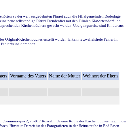
ehörten zu der weit ausgedehnten Pfarrei auch die Filialgemeinden Doderlage
ine neue selbständige Pfarrei Freudenfier mit den Filialen Klawittersdorf und
 entsprechenden Kirchenbüchern gesucht werden. Übergangsweise sind Kinder aus
des Original-Kirchenbuches erstellt worden. Erkannte zweifelsfreie Fehler im
Fehlerfreiheit erhoben.
ters
Vorname des Vaters
Name der Mutter
Wohnort der Eltern
in, Seminarryjna 2, 75-817 Koszalin. Je eine Kopie des Kirchenbuches liegt in der
en. Hinweis: Derzeit ist das Fotografieren in der Heimatstube in Bad Essen