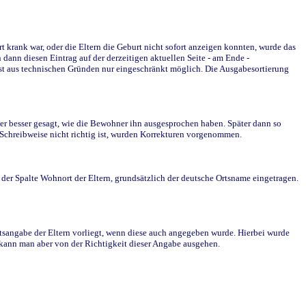
krank war, oder die Eltern die Geburt nicht sofort anzeigen konnten, wurde das
ann diesen Eintrag auf der derzeitigen aktuellen Seite - am Ende -
st aus technischen Gründen nur eingeschränkt möglich. Die Ausgabesortierung
r besser gesagt, wie die Bewohner ihn ausgesprochen haben. Später dann so
e Schreibweise nicht richtig ist, wurden Korrekturen vorgenommen.
r Spalte Wohnort der Eltern, grundsätzlich der deutsche Ortsname eingetragen.
rtsangabe der Eltern vorliegt, wenn diese auch angegeben wurde. Hierbei wurde
d kann man aber von der Richtigkeit dieser Angabe ausgehen.