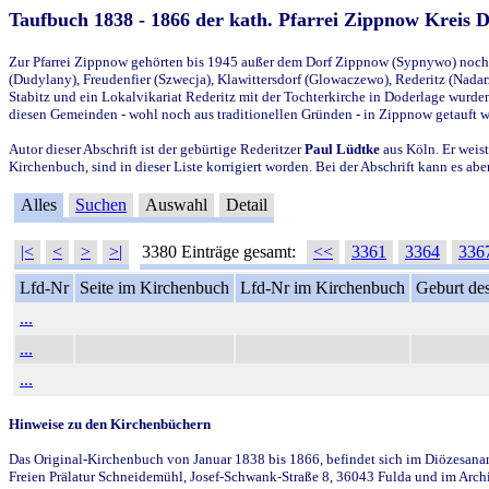
Taufbuch 1838 - 1866 der kath. Pfarrei Zippnow Kreis 
Zur Pfarrei Zippnow gehörten bis 1945 außer dem Dorf Zippnow (Sypnywo) noch d
(Dudylany), Freudenfier (Szwecja), Klawittersdorf (Glowaczewo), Rederitz (Nadarz
Stabitz und ein Lokalvikariat Rederitz mit der Tochterkirche in Doderlage wurd
diesen Gemeinden - wohl noch aus traditionellen Gründen - in Zippnow getauft 
Autor dieser Abschrift ist der gebürtige Rederitzer
Paul Lüdtke
aus Köln. Er weist
Kirchenbuch, sind in dieser Liste korrigiert worden. Bei der Abschrift kann es 
Alles
Suchen
Auswahl
Detail
|<
<
>
>|
3380 Einträge gesamt:
<<
3361
3364
336
Lfd-Nr
Seite im Kirchenbuch
Lfd-Nr im Kirchenbuch
Geburt des
...
...
...
Hinweise zu den Kirchenbüchern
Das Original-Kirchenbuch von Januar 1838 bis 1866, befindet sich im Diözesanarch
Freien Prälatur Schneidemühl, Josef-Schwank-Straße 8, 36043 Fulda und im Archi