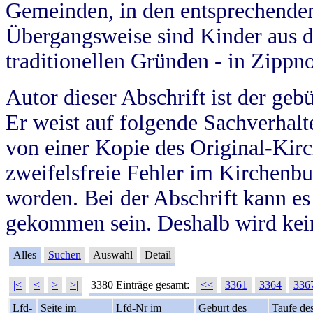
Gemeinden, in den entsprechende
Übergangsweise sind Kinder aus 
traditionellen Gründen - in Zippn
Autor dieser Abschrift ist der geb
Er weist auf folgende Sachverhalte
von einer Kopie des Original-Kirc
zweifelsfreie Fehler im Kirchenbuc
worden. Bei der Abschrift kann e
gekommen sein. Deshalb wird kein
Alles
Suchen
Auswahl
Detail
|<
<
>
>|
3380 Einträge gesamt:
<<
3361
3364
336
Lfd-
Seite im
Lfd-Nr im
Geburt des
Taufe de