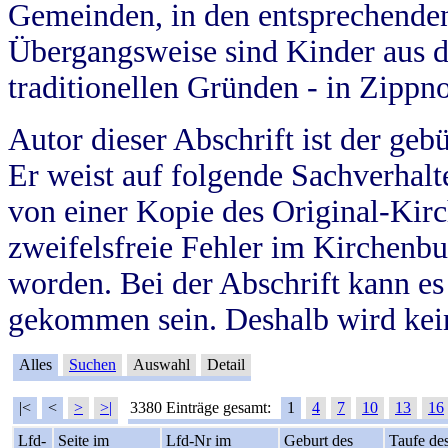
Gemeinden, in den entsprechende
Übergangsweise sind Kinder aus 
traditionellen Gründen - in Zippn
Autor dieser Abschrift ist der geb
Er weist auf folgende Sachverhalte
von einer Kopie des Original-Kirc
zweifelsfreie Fehler im Kirchenbuc
worden. Bei der Abschrift kann e
gekommen sein. Deshalb wird kein
Alles
Suchen
Auswahl
Detail
|<
<
>
>|
3380 Einträge gesamt:
1
4
7
10
13
16
Lfd-
Seite im
Lfd-Nr im
Geburt des
Taufe de