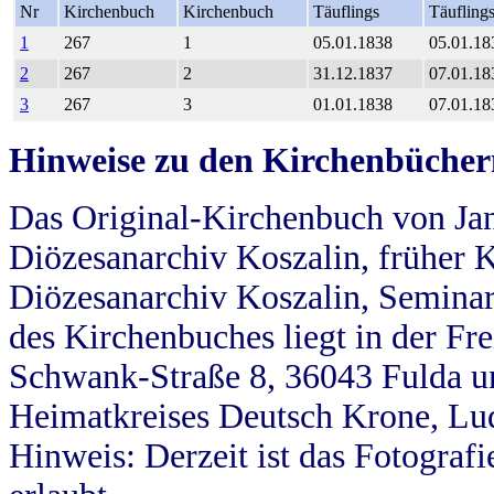
Nr
Kirchenbuch
Kirchenbuch
Täuflings
Täufling
1
267
1
05.01.1838
05.01.18
2
267
2
31.12.1837
07.01.18
3
267
3
01.01.1838
07.01.18
Hinweise zu den Kirchenbücher
Das Original-Kirchenbuch von Jan
Diözesanarchiv Koszalin, früher Kö
Diözesanarchiv Koszalin, Seminar
des Kirchenbuches liegt in der Fr
Schwank-Straße 8, 36043 Fulda u
Heimatkreises Deutsch Krone, Lu
Hinweis: Derzeit ist das Fotograf