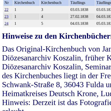
Nr
Kirchenbuch
Kirchenbuch
Täuflings
Täufling
22
1
3
03.03.1838
03.03.18
23
1
4
27.02.1838
04.03.18
24
1
5
04.03.1838
05.03.18
Hinweise zu den Kirchenbücher
Das Original-Kirchenbuch von Jan
Diözesanarchiv Koszalin, früher Kö
Diözesanarchiv Koszalin, Seminar
des Kirchenbuches liegt in der Fr
Schwank-Straße 8, 36043 Fulda u
Heimatkreises Deutsch Krone, Lu
Hinweis: Derzeit ist das Fotograf