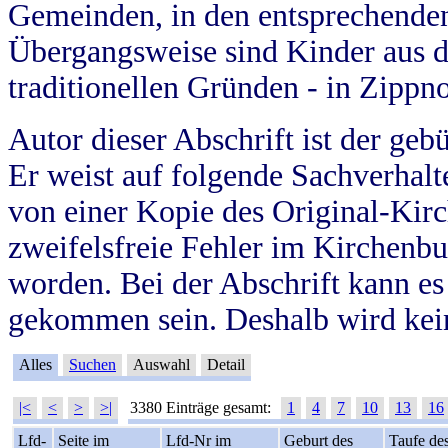
Gemeinden, in den entsprechende
Übergangsweise sind Kinder aus 
traditionellen Gründen - in Zippn
Autor dieser Abschrift ist der geb
Er weist auf folgende Sachverhalte
von einer Kopie des Original-Kirc
zweifelsfreie Fehler im Kirchenbuc
worden. Bei der Abschrift kann e
gekommen sein. Deshalb wird kein
Alles
Suchen
Auswahl
Detail
|<
<
>
>|
3380 Einträge gesamt:
1
4
7
10
13
16
Lfd-
Seite im
Lfd-Nr im
Geburt des
Taufe de