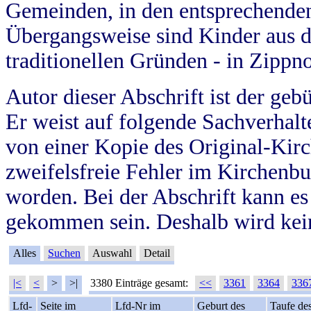
Gemeinden, in den entsprechende
Übergangsweise sind Kinder aus 
traditionellen Gründen - in Zippn
Autor dieser Abschrift ist der geb
Er weist auf folgende Sachverhalte
von einer Kopie des Original-Kirc
zweifelsfreie Fehler im Kirchenbuc
worden. Bei der Abschrift kann e
gekommen sein. Deshalb wird kein
Alles
Suchen
Auswahl
Detail
|<
<
>
>|
3380 Einträge gesamt:
<<
3361
3364
336
Lfd-
Seite im
Lfd-Nr im
Geburt des
Taufe de