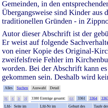
Gemeinden, in den entsprechende
Übergangsweise sind Kinder aus 
traditionellen Gründen - in Zippn
Autor dieser Abschrift ist der geb
Er weist auf folgende Sachverhalte
von einer Kopie des Original-Kirc
zweifelsfreie Fehler im Kirchenbuc
worden. Bei der Abschrift kann e
gekommen sein. Deshalb wird kein
Alles
Suchen
Auswahl
Detail
|<
<
>
>|
3380 Einträge gesamt:
<<
3361
3364
336
Lfd-
Seite im
Lfd-Nr im
Geburt des
Taufe de