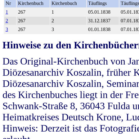
Nr
Kirchenbuch
Kirchenbuch
Täuflings
Täufling
1
267
1
05.01.1838
05.01.18
2
267
2
31.12.1837
07.01.18
3
267
3
01.01.1838
07.01.18
Hinweise zu den Kirchenbücher
Das Original-Kirchenbuch von Jan
Diözesanarchiv Koszalin, früher Kö
Diözesanarchiv Koszalin, Seminar
des Kirchenbuches liegt in der Fr
Schwank-Straße 8, 36043 Fulda u
Heimatkreises Deutsch Krone, Lu
Hinweis: Derzeit ist das Fotograf