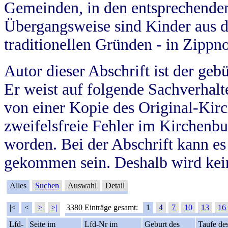
Gemeinden, in den entsprechende
Übergangsweise sind Kinder aus 
traditionellen Gründen - in Zippn
Autor dieser Abschrift ist der geb
Er weist auf folgende Sachverhalte
von einer Kopie des Original-Kirc
zweifelsfreie Fehler im Kirchenbuc
worden. Bei der Abschrift kann e
gekommen sein. Deshalb wird kein
Alles
Suchen
Auswahl
Detail
|<
<
>
>|
3380 Einträge gesamt:
1
4
7
10
13
16
Lfd-
Seite im
Lfd-Nr im
Geburt des
Taufe de