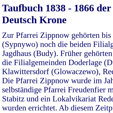
Taufbuch 1838 - 1866 der
Deutsch Krone
Zur Pfarrei Zippnow gehörten bi
(Sypnywo) noch die beiden Filial
Jagdhaus (Budy). Früher gehörten 
die Filialgemeinden Doderlage (D
Klawittersdorf (Glowaczewo), Red
Die Pfarrei Zippnow wurde im Jah
selbständige Pfarrei Freudenfier m
Stabitz und ein Lokalvikariat Red
wurden errichtet. Ab diesem Zeitp