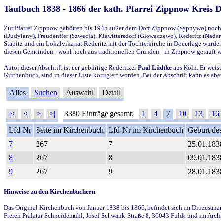
Taufbuch 1838 - 1866 der kath. Pfarrei Zippnow Kreis 
Zur Pfarrei Zippnow gehörten bis 1945 außer dem Dorf Zippnow (Sypnywo) noch d
(Dudylany), Freudenfier (Szwecja), Klawittersdorf (Glowaczewo), Rederitz (Nadarz
Stabitz und ein Lokalvikariat Rederitz mit der Tochterkirche in Doderlage wurd
diesen Gemeinden - wohl noch aus traditionellen Gründen - in Zippnow getauft 
Autor dieser Abschrift ist der gebürtige Rederitzer
Paul Lüdtke
aus Köln. Er weist
Kirchenbuch, sind in dieser Liste korrigiert worden. Bei der Abschrift kann es 
Alles
Suchen
Auswahl
Detail
|<
<
>
>|
3380 Einträge gesamt:
1
4
7
10
13
16
Lfd-Nr
Seite im Kirchenbuch
Lfd-Nr im Kirchenbuch
Geburt des
7
267
7
25.01.183
8
267
8
09.01.183
9
267
9
28.01.183
Hinweise zu den Kirchenbüchern
Das Original-Kirchenbuch von Januar 1838 bis 1866, befindet sich im Diözesanarch
Freien Prälatur Schneidemühl, Josef-Schwank-Straße 8, 36043 Fulda und im Archi