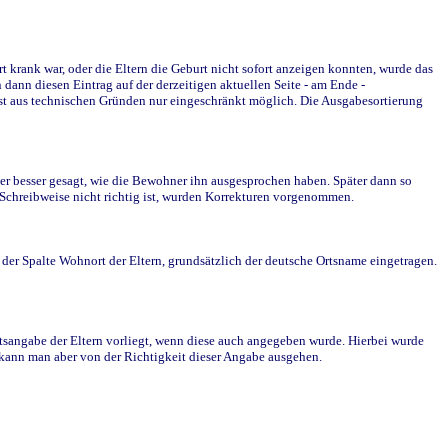
krank war, oder die Eltern die Geburt nicht sofort anzeigen konnten, wurde das
ann diesen Eintrag auf der derzeitigen aktuellen Seite - am Ende -
st aus technischen Gründen nur eingeschränkt möglich. Die Ausgabesortierung
r besser gesagt, wie die Bewohner ihn ausgesprochen haben. Später dann so
e Schreibweise nicht richtig ist, wurden Korrekturen vorgenommen.
r Spalte Wohnort der Eltern, grundsätzlich der deutsche Ortsname eingetragen.
rtsangabe der Eltern vorliegt, wenn diese auch angegeben wurde. Hierbei wurde
d kann man aber von der Richtigkeit dieser Angabe ausgehen.