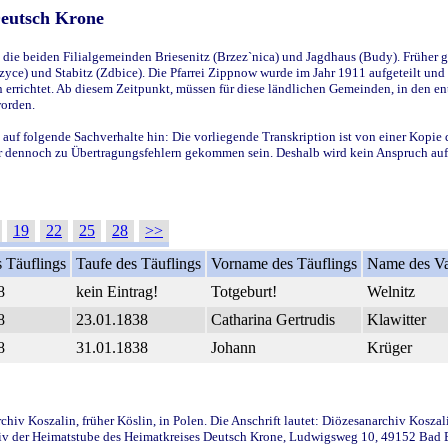
Deutsch Krone
ie beiden Filialgemeinden Briesenitz (Brzez`nica) und Jagdhaus (Budy). Früher g
yce) und Stabitz (Zdbice). Die Pfarrei Zippnow wurde im Jahr 1911 aufgeteilt und e
en errichtet. Ab diesem Zeitpunkt, müssen für diese ländlichen Gemeinden, in den
worden.
 auf folgende Sachverhalte hin: Die vorliegende Transkription ist von einer Kopie 
aber dennoch zu Übertragungsfehlern gekommen sein. Deshalb wird kein Anspruch auf 
19
22
25
28
>>
 Täuflings
Taufe des Täuflings
Vorname des Täuflings
Name des Va
8
kein Eintrag!
Totgeburt!
Welnitz
8
23.01.1838
Catharina Gertrudis
Klawitter
8
31.01.1838
Johann
Krüger
iv Koszalin, früher Köslin, in Polen. Die Anschrift lautet: Diözesanarchiv Koszal
v der Heimatstube des Heimatkreises Deutsch Krone, Ludwigsweg 10, 49152 Bad Ess