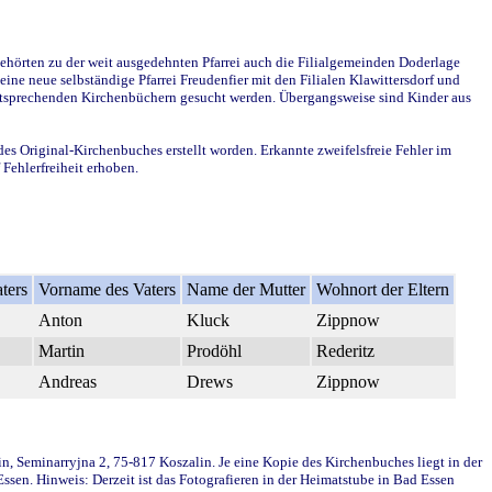
ehörten zu der weit ausgedehnten Pfarrei auch die Filialgemeinden Doderlage
ine neue selbständige Pfarrei Freudenfier mit den Filialen Klawittersdorf und
 entsprechenden Kirchenbüchern gesucht werden. Übergangsweise sind Kinder aus
des Original-Kirchenbuches erstellt worden. Erkannte zweifelsfreie Fehler im
Fehlerfreiheit erhoben.
ters
Vorname des Vaters
Name der Mutter
Wohnort der Eltern
Anton
Kluck
Zippnow
Martin
Prodöhl
Rederitz
Andreas
Drews
Zippnow
in, Seminarryjna 2, 75-817 Koszalin. Je eine Kopie des Kirchenbuches liegt in der
en. Hinweis: Derzeit ist das Fotografieren in der Heimatstube in Bad Essen