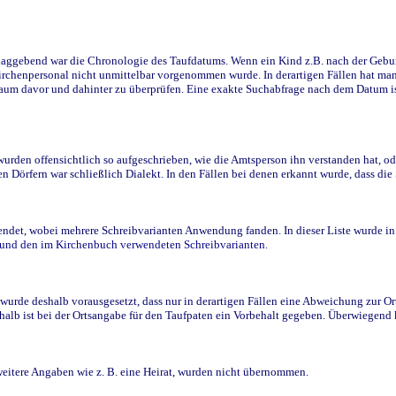
ggebend war die Chronologie des Taufdatums. Wenn ein Kind z.B. nach der Geburt 
rchenpersonal nicht unmittelbar vorgenommen wurde. In derartigen Fällen hat man d
raum davor und dahinter zu überprüfen. Eine exakte Suchabfrage nach dem Datum i
den offensichtlich so aufgeschrieben, wie die Amtsperson ihn verstanden hat, ode
n Dörfern war schließlich Dialekt. In den Fällen bei denen erkannt wurde, dass di
t, wobei mehrere Schreibvarianten Anwendung fanden. In dieser Liste wurde in de
n und den im Kirchenbuch verwendeten Schreibvarianten.
wurde deshalb vorausgesetzt, dass nur in derartigen Fällen eine Abweichung zur O
eshalb ist bei der Ortsangabe für den Taufpaten ein Vorbehalt gegeben. Überwiegen
weitere Angaben wie z. B. eine Heirat, wurden nicht übernommen.