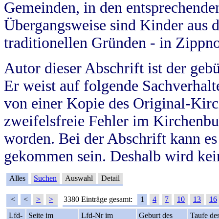
Gemeinden, in den entsprechende
Übergangsweise sind Kinder aus 
traditionellen Gründen - in Zippn
Autor dieser Abschrift ist der geb
Er weist auf folgende Sachverhalte
von einer Kopie des Original-Kirc
zweifelsfreie Fehler im Kirchenbuc
worden. Bei der Abschrift kann e
gekommen sein. Deshalb wird kein
Alles
Suchen
Auswahl
Detail
|<
<
>
>|
3380 Einträge gesamt:
1
4
7
10
13
16
Lfd-
Seite im
Lfd-Nr im
Geburt des
Taufe de