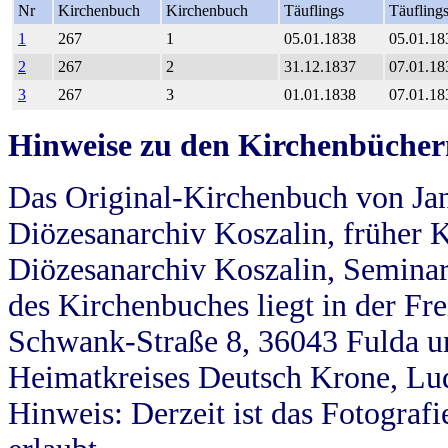
Nr
Kirchenbuch
Kirchenbuch
Täuflings
Täufling
1
267
1
05.01.1838
05.01.18
2
267
2
31.12.1837
07.01.18
3
267
3
01.01.1838
07.01.18
Hinweise zu den Kirchenbücher
Das Original-Kirchenbuch von Jan
Diözesanarchiv Koszalin, früher Kö
Diözesanarchiv Koszalin, Seminar
des Kirchenbuches liegt in der Fr
Schwank-Straße 8, 36043 Fulda u
Heimatkreises Deutsch Krone, Lu
Hinweis: Derzeit ist das Fotograf