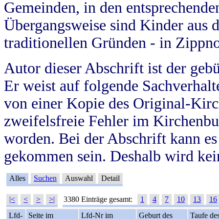
Gemeinden, in den entsprechende
Übergangsweise sind Kinder aus 
traditionellen Gründen - in Zippn
Autor dieser Abschrift ist der geb
Er weist auf folgende Sachverhalte
von einer Kopie des Original-Kirc
zweifelsfreie Fehler im Kirchenbuc
worden. Bei der Abschrift kann e
gekommen sein. Deshalb wird kein
Alles
Suchen
Auswahl
Detail
|<
<
>
>|
3380 Einträge gesamt:
1
4
7
10
13
16
Lfd-
Seite im
Lfd-Nr im
Geburt des
Taufe de