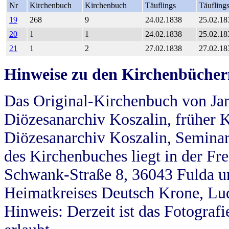
Nr
Kirchenbuch
Kirchenbuch
Täuflings
Täufling
19
268
9
24.02.1838
25.02.18
20
1
1
24.02.1838
25.02.18
21
1
2
27.02.1838
27.02.18
Hinweise zu den Kirchenbücher
Das Original-Kirchenbuch von Jan
Diözesanarchiv Koszalin, früher Kö
Diözesanarchiv Koszalin, Seminar
des Kirchenbuches liegt in der Fr
Schwank-Straße 8, 36043 Fulda u
Heimatkreises Deutsch Krone, Lu
Hinweis: Derzeit ist das Fotograf