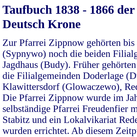
Taufbuch 1838 - 1866 der
Deutsch Krone
Zur Pfarrei Zippnow gehörten bi
(Sypnywo) noch die beiden Filial
Jagdhaus (Budy). Früher gehörten 
die Filialgemeinden Doderlage (D
Klawittersdorf (Glowaczewo), Red
Die Pfarrei Zippnow wurde im Jah
selbständige Pfarrei Freudenfier m
Stabitz und ein Lokalvikariat Red
wurden errichtet. Ab diesem Zeitp