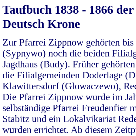
Taufbuch 1838 - 1866 der
Deutsch Krone
Zur Pfarrei Zippnow gehörten bi
(Sypnywo) noch die beiden Filial
Jagdhaus (Budy). Früher gehörten 
die Filialgemeinden Doderlage (D
Klawittersdorf (Glowaczewo), Red
Die Pfarrei Zippnow wurde im Jah
selbständige Pfarrei Freudenfier m
Stabitz und ein Lokalvikariat Red
wurden errichtet. Ab diesem Zeitp