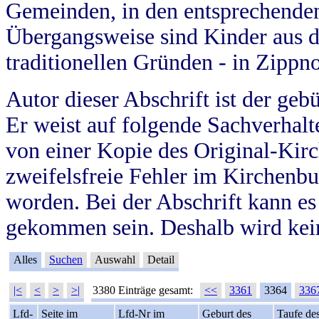
Gemeinden, in den entsprechende
Übergangsweise sind Kinder aus 
traditionellen Gründen - in Zippn
Autor dieser Abschrift ist der geb
Er weist auf folgende Sachverhalte
von einer Kopie des Original-Kirc
zweifelsfreie Fehler im Kirchenbuc
worden. Bei der Abschrift kann e
gekommen sein. Deshalb wird kein
Alles
Suchen
Auswahl
Detail
|<
<
>
>|
3380 Einträge gesamt:
<<
3361
3364
336
Lfd-
Seite im
Lfd-Nr im
Geburt des
Taufe de