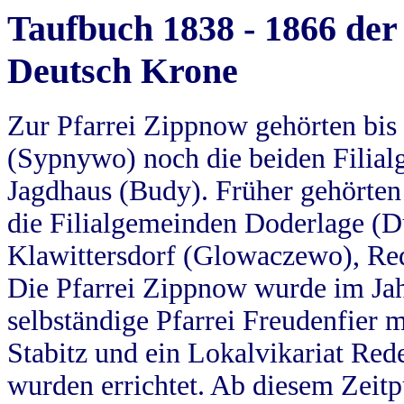
Taufbuch 1838 - 1866 der
Deutsch Krone
Zur Pfarrei Zippnow gehörten bi
(Sypnywo) noch die beiden Filial
Jagdhaus (Budy). Früher gehörten 
die Filialgemeinden Doderlage (D
Klawittersdorf (Glowaczewo), Red
Die Pfarrei Zippnow wurde im Jah
selbständige Pfarrei Freudenfier m
Stabitz und ein Lokalvikariat Red
wurden errichtet. Ab diesem Zeitp