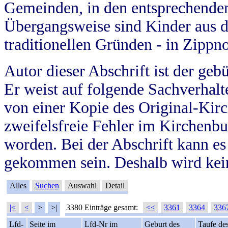
Gemeinden, in den entsprechende
Übergangsweise sind Kinder aus 
traditionellen Gründen - in Zippn
Autor dieser Abschrift ist der geb
Er weist auf folgende Sachverhalte
von einer Kopie des Original-Kirc
zweifelsfreie Fehler im Kirchenbuc
worden. Bei der Abschrift kann e
gekommen sein. Deshalb wird kein
Alles
Suchen
Auswahl
Detail
|<
<
>
>|
3380 Einträge gesamt:
<<
3361
3364
336
Lfd-
Seite im
Lfd-Nr im
Geburt des
Taufe de