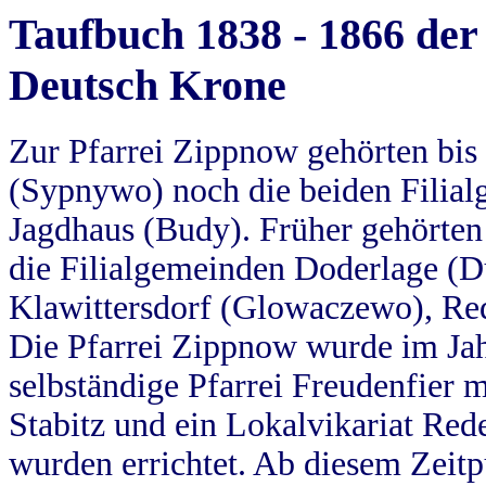
Taufbuch 1838 - 1866 der
Deutsch Krone
Zur Pfarrei Zippnow gehörten bi
(Sypnywo) noch die beiden Filial
Jagdhaus (Budy). Früher gehörten 
die Filialgemeinden Doderlage (D
Klawittersdorf (Glowaczewo), Red
Die Pfarrei Zippnow wurde im Jah
selbständige Pfarrei Freudenfier m
Stabitz und ein Lokalvikariat Red
wurden errichtet. Ab diesem Zeitp