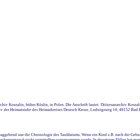
iv Koszalin, früher Köslin, in Polen. Die Anschrift lautet: Diözesanarchiv Koszal
v der Heimatstube des Heimatkreises Deutsch Krone, Ludwigsweg 10, 49152 Bad Ess
ggebend war die Chronologie des Taufdatums. Wenn ein Kind z.B. nach der Geburt 
rchenpersonal nicht unmittelbar vorgenommen wurde. In derartigen Fällen hat man d