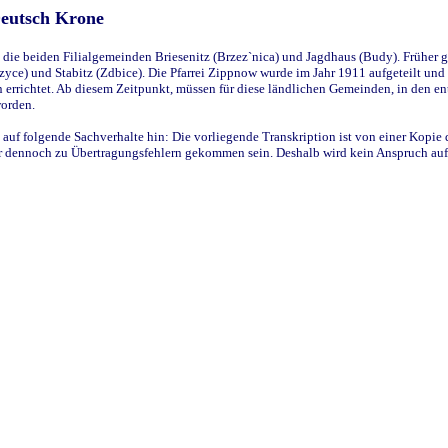
Deutsch Krone
ie beiden Filialgemeinden Briesenitz (Brzez`nica) und Jagdhaus (Budy). Früher g
yce) und Stabitz (Zdbice). Die Pfarrei Zippnow wurde im Jahr 1911 aufgeteilt und e
en errichtet. Ab diesem Zeitpunkt, müssen für diese ländlichen Gemeinden, in den
worden.
 auf folgende Sachverhalte hin: Die vorliegende Transkription ist von einer Kopie 
aber dennoch zu Übertragungsfehlern gekommen sein. Deshalb wird kein Anspruch auf 