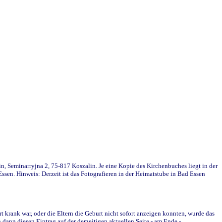
in, Seminarryjna 2, 75-817 Koszalin. Je eine Kopie des Kirchenbuches liegt in der
en. Hinweis: Derzeit ist das Fotografieren in der Heimatstube in Bad Essen
krank war, oder die Eltern die Geburt nicht sofort anzeigen konnten, wurde das
ann diesen Eintrag auf der derzeitigen aktuellen Seite - am Ende -