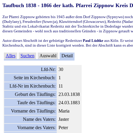
Taufbuch 1838 - 1866 der kath. Pfarrei Zippnow Kreis 
Zur Pfarrei Zippnow gehörten bis 1945 außer dem Dorf Zippnow (Sypnywo) noch d
(Dudylany), Freudenfier (Szwecja), Klawittersdorf (Glowaczewo), Rederitz (Nadarz
Stabitz und ein Lokalvikariat Rederitz mit der Tochterkirche in Doderlage wurd
diesen Gemeinden - wohl noch aus traditionellen Gründen - in Zippnow getauft 
Autor dieser Abschrift ist der gebürtige Rederitzer
Paul Lüdtke
aus Köln. Er weist
Kirchenbuch, sind in dieser Liste korrigiert worden. Bei der Abschrift kann es 
Alles
Suchen
Auswahl
Detail
Lfd-Nr:
30
Seite im Kirchenbuch:
1
Lfd-Nr im Kirchenbuch:
11
Geburt des Täuflings:
23.03.1838
Taufe des Täuflings:
24.03.1883
Vorname des Täuflings:
Maria
Name des Vaters:
Jaster
Vorname des Vaters:
Peter