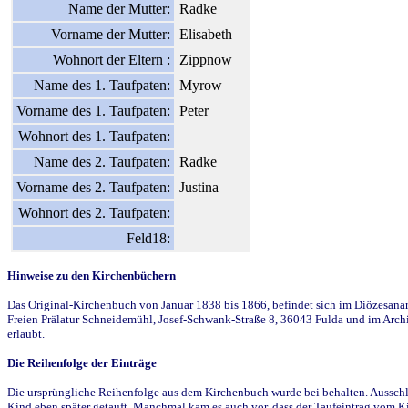
Name der Mutter:
Radke
Vorname der Mutter:
Elisabeth
Wohnort der Eltern :
Zippnow
Name des 1. Taufpaten:
Myrow
Vorname des 1. Taufpaten:
Peter
Wohnort des 1. Taufpaten:
Name des 2. Taufpaten:
Radke
Vorname des 2. Taufpaten:
Justina
Wohnort des 2. Taufpaten:
Feld18:
Hinweise zu den Kirchenbüchern
Das Original-Kirchenbuch von Januar 1838 bis 1866, befindet sich im Diözesanarch
Freien Prälatur Schneidemühl, Josef-Schwank-Straße 8, 36043 Fulda und im Archi
erlaubt.
Die Reihenfolge der Einträge
Die ursprüngliche Reihenfolge aus dem Kirchenbuch wurde bei behalten. Ausschla
Kind eben später getauft. Manchmal kam es auch vor, dass der Taufeintrag vom Ki