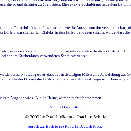
raum davor und dahinter zu überprüfen. Eine exakte Suchabfrage nach dem Datum i
den offensichtlich so aufgeschrieben, wie die Amtsperson ihn verstanden hat, ode
n Dörfern war schließlich Dialekt. In den Fällen bei denen erkannt wurde, dass di
t, wobei mehrere Schreibvarianten Anwendung fanden. In dieser Liste wurde in de
n und den im Kirchenbuch verwendeten Schreibvarianten.
wurde deshalb vorausgesetzt, dass nur in derartigen Fällen eine Abweichung zur O
eshalb ist bei der Ortsangabe für den Taufpaten ein Vorbehalt gegeben. Überwiegen
weitere Angaben wie z. B. eine Heirat, wurden nicht übernommen.
Paul Lüdtke aus Köln
© 2009 by Paul Lüdke und Joachim Schulz
zurück zu: Back to the Roots in Deutsch Krone