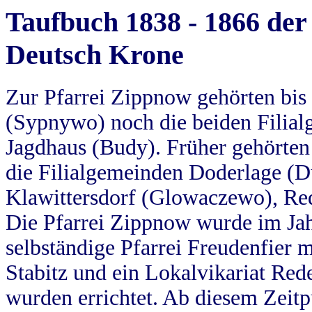
Taufbuch 1838 - 1866 der
Deutsch Krone
Zur Pfarrei Zippnow gehörten bi
(Sypnywo) noch die beiden Filial
Jagdhaus (Budy). Früher gehörten 
die Filialgemeinden Doderlage (D
Klawittersdorf (Glowaczewo), Red
Die Pfarrei Zippnow wurde im Jah
selbständige Pfarrei Freudenfier m
Stabitz und ein Lokalvikariat Red
wurden errichtet. Ab diesem Zeitp