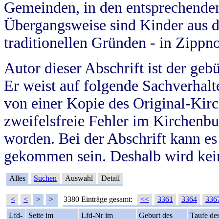
Gemeinden, in den entsprechende
Übergangsweise sind Kinder aus 
traditionellen Gründen - in Zippn
Autor dieser Abschrift ist der geb
Er weist auf folgende Sachverhalte
von einer Kopie des Original-Kirc
zweifelsfreie Fehler im Kirchenbuc
worden. Bei der Abschrift kann e
gekommen sein. Deshalb wird kein
Alles
Suchen
Auswahl
Detail
|<
<
>
>|
3380 Einträge gesamt:
<<
3361
3364
336
Lfd-
Seite im
Lfd-Nr im
Geburt des
Taufe de