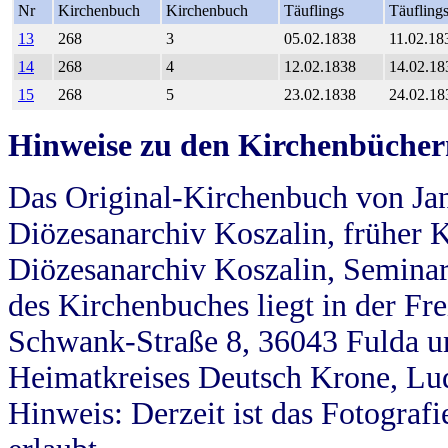
Nr
Kirchenbuch
Kirchenbuch
Täuflings
Täufling
13
268
3
05.02.1838
11.02.18
14
268
4
12.02.1838
14.02.18
15
268
5
23.02.1838
24.02.18
Hinweise zu den Kirchenbücher
Das Original-Kirchenbuch von Jan
Diözesanarchiv Koszalin, früher Kö
Diözesanarchiv Koszalin, Seminar
des Kirchenbuches liegt in der Fr
Schwank-Straße 8, 36043 Fulda u
Heimatkreises Deutsch Krone, Lu
Hinweis: Derzeit ist das Fotograf