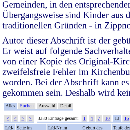
Gemeinden, in den entsprechende
Übergangsweise sind Kinder aus 
traditionellen Gründen - in Zippn
Autor dieser Abschrift ist der geb
Er weist auf folgende Sachverhalte
von einer Kopie des Original-Kirc
zweifelsfreie Fehler im Kirchenbuc
worden. Bei der Abschrift kann e
gekommen sein. Deshalb wird kein
Alles
Suchen
Auswahl
Detail
|<
<
>
>|
3380 Einträge gesamt:
1
4
7
10
13
16
Lfd-
Seite im
Lfd-Nr im
Geburt des
Taufe de