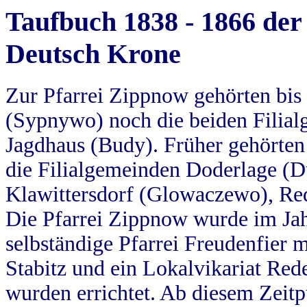
Taufbuch 1838 - 1866 der
Deutsch Krone
Zur Pfarrei Zippnow gehörten bi
(Sypnywo) noch die beiden Filial
Jagdhaus (Budy). Früher gehörten 
die Filialgemeinden Doderlage (D
Klawittersdorf (Glowaczewo), Red
Die Pfarrei Zippnow wurde im Jah
selbständige Pfarrei Freudenfier m
Stabitz und ein Lokalvikariat Red
wurden errichtet. Ab diesem Zeitp