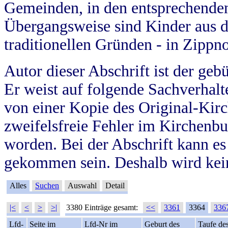
Gemeinden, in den entsprechende
Übergangsweise sind Kinder aus 
traditionellen Gründen - in Zippn
Autor dieser Abschrift ist der geb
Er weist auf folgende Sachverhalte
von einer Kopie des Original-Kirc
zweifelsfreie Fehler im Kirchenbuc
worden. Bei der Abschrift kann e
gekommen sein. Deshalb wird kein
Alles
Suchen
Auswahl
Detail
|<
<
>
>|
3380 Einträge gesamt:
<<
3361
3364
336
Lfd-
Seite im
Lfd-Nr im
Geburt des
Taufe de