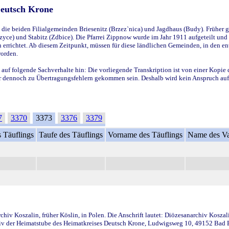
Deutsch Krone
ie beiden Filialgemeinden Briesenitz (Brzez`nica) und Jagdhaus (Budy). Früher g
yce) und Stabitz (Zdbice). Die Pfarrei Zippnow wurde im Jahr 1911 aufgeteilt und e
en errichtet. Ab diesem Zeitpunkt, müssen für diese ländlichen Gemeinden, in den
worden.
 auf folgende Sachverhalte hin: Die vorliegende Transkription ist von einer Kopie 
aber dennoch zu Übertragungsfehlern gekommen sein. Deshalb wird kein Anspruch auf 
7
3370
3373
3376
3379
 Täuflings
Taufe des Täuflings
Vorname des Täuflings
Name des Va
iv Koszalin, früher Köslin, in Polen. Die Anschrift lautet: Diözesanarchiv Koszal
v der Heimatstube des Heimatkreises Deutsch Krone, Ludwigsweg 10, 49152 Bad Ess