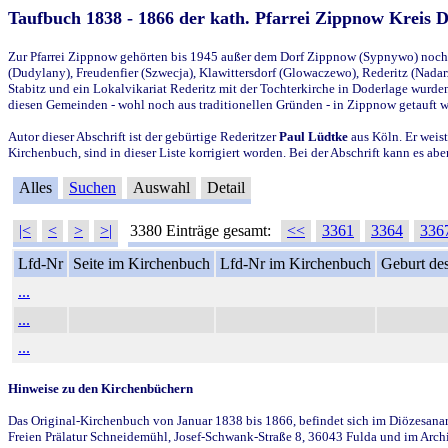
Taufbuch 1838 - 1866 der kath. Pfarrei Zippnow Kreis 
Zur Pfarrei Zippnow gehörten bis 1945 außer dem Dorf Zippnow (Sypnywo) noch d
(Dudylany), Freudenfier (Szwecja), Klawittersdorf (Glowaczewo), Rederitz (Nadarz
Stabitz und ein Lokalvikariat Rederitz mit der Tochterkirche in Doderlage wurd
diesen Gemeinden - wohl noch aus traditionellen Gründen - in Zippnow getauft 
Autor dieser Abschrift ist der gebürtige Rederitzer
Paul Lüdtke
aus Köln. Er weist
Kirchenbuch, sind in dieser Liste korrigiert worden. Bei der Abschrift kann es 
Alles
Suchen
Auswahl
Detail
|<
<
>
>|
3380 Einträge gesamt:
<<
3361
3364
336
Lfd-Nr
Seite im Kirchenbuch
Lfd-Nr im Kirchenbuch
Geburt des
...
...
...
Hinweise zu den Kirchenbüchern
Das Original-Kirchenbuch von Januar 1838 bis 1866, befindet sich im Diözesanarch
Freien Prälatur Schneidemühl, Josef-Schwank-Straße 8, 36043 Fulda und im Archi