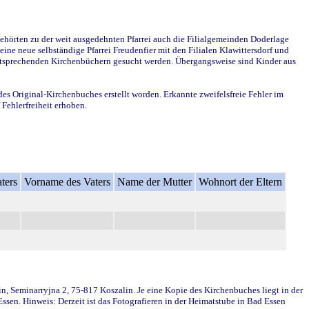
ehörten zu der weit ausgedehnten Pfarrei auch die Filialgemeinden Doderlage
ine neue selbständige Pfarrei Freudenfier mit den Filialen Klawittersdorf und
 entsprechenden Kirchenbüchern gesucht werden. Übergangsweise sind Kinder aus
des Original-Kirchenbuches erstellt worden. Erkannte zweifelsfreie Fehler im
Fehlerfreiheit erhoben.
ters
Vorname des Vaters
Name der Mutter
Wohnort der Eltern
in, Seminarryjna 2, 75-817 Koszalin. Je eine Kopie des Kirchenbuches liegt in der
en. Hinweis: Derzeit ist das Fotografieren in der Heimatstube in Bad Essen