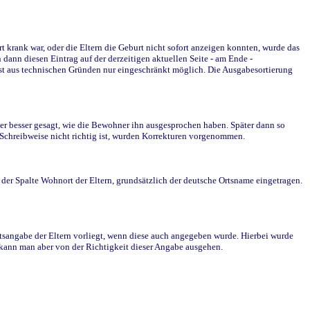
krank war, oder die Eltern die Geburt nicht sofort anzeigen konnten, wurde das
ann diesen Eintrag auf der derzeitigen aktuellen Seite - am Ende -
st aus technischen Gründen nur eingeschränkt möglich. Die Ausgabesortierung
r besser gesagt, wie die Bewohner ihn ausgesprochen haben. Später dann so
e Schreibweise nicht richtig ist, wurden Korrekturen vorgenommen.
r Spalte Wohnort der Eltern, grundsätzlich der deutsche Ortsname eingetragen.
rtsangabe der Eltern vorliegt, wenn diese auch angegeben wurde. Hierbei wurde
d kann man aber von der Richtigkeit dieser Angabe ausgehen.