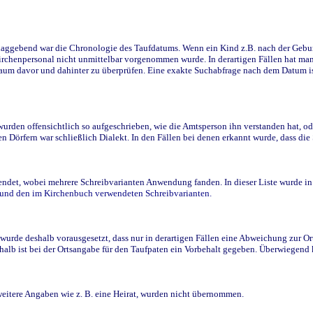
ggebend war die Chronologie des Taufdatums. Wenn ein Kind z.B. nach der Geburt 
rchenpersonal nicht unmittelbar vorgenommen wurde. In derartigen Fällen hat man d
raum davor und dahinter zu überprüfen. Eine exakte Suchabfrage nach dem Datum i
den offensichtlich so aufgeschrieben, wie die Amtsperson ihn verstanden hat, ode
n Dörfern war schließlich Dialekt. In den Fällen bei denen erkannt wurde, dass di
t, wobei mehrere Schreibvarianten Anwendung fanden. In dieser Liste wurde in de
n und den im Kirchenbuch verwendeten Schreibvarianten.
wurde deshalb vorausgesetzt, dass nur in derartigen Fällen eine Abweichung zur O
eshalb ist bei der Ortsangabe für den Taufpaten ein Vorbehalt gegeben. Überwiegen
weitere Angaben wie z. B. eine Heirat, wurden nicht übernommen.