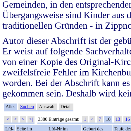
Gemeinden, in den entsprechende
Übergangsweise sind Kinder aus 
traditionellen Gründen - in Zippn
Autor dieser Abschrift ist der geb
Er weist auf folgende Sachverhalte
von einer Kopie des Original-Kirc
zweifelsfreie Fehler im Kirchenbuc
worden. Bei der Abschrift kann e
gekommen sein. Deshalb wird kein
Alles
Suchen
Auswahl
Detail
|<
<
>
>|
3380 Einträge gesamt:
1
4
7
10
13
16
Lfd-
Seite im
Lfd-Nr im
Geburt des
Taufe de