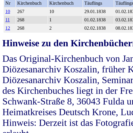
Nr
Kirchenbuch
Kirchenbuch
Täuflings
Täufling
10
267
10
29.01.1838
01.02.18
11
268
1
01.02.1838
03.02.18
12
268
2
02.02.1838
08.02.18
Hinweise zu den Kirchenbücher
Das Original-Kirchenbuch von Jan
Diözesanarchiv Koszalin, früher Kö
Diözesanarchiv Koszalin, Seminar
des Kirchenbuches liegt in der Fr
Schwank-Straße 8, 36043 Fulda u
Heimatkreises Deutsch Krone, Lu
Hinweis: Derzeit ist das Fotograf