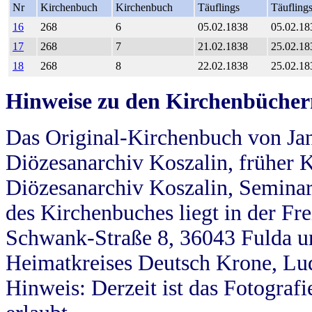
Nr
Kirchenbuch
Kirchenbuch
Täuflings
Täufling
16
268
6
05.02.1838
05.02.18
17
268
7
21.02.1838
25.02.18
18
268
8
22.02.1838
25.02.18
Hinweise zu den Kirchenbücher
Das Original-Kirchenbuch von Jan
Diözesanarchiv Koszalin, früher Kö
Diözesanarchiv Koszalin, Seminar
des Kirchenbuches liegt in der Fr
Schwank-Straße 8, 36043 Fulda u
Heimatkreises Deutsch Krone, Lu
Hinweis: Derzeit ist das Fotograf