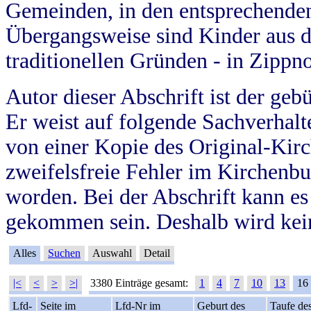
Gemeinden, in den entsprechende
Übergangsweise sind Kinder aus 
traditionellen Gründen - in Zippn
Autor dieser Abschrift ist der geb
Er weist auf folgende Sachverhalte
von einer Kopie des Original-Kirc
zweifelsfreie Fehler im Kirchenbuc
worden. Bei der Abschrift kann e
gekommen sein. Deshalb wird kein
Alles
Suchen
Auswahl
Detail
|<
<
>
>|
3380 Einträge gesamt:
1
4
7
10
13
16
Lfd-
Seite im
Lfd-Nr im
Geburt des
Taufe de