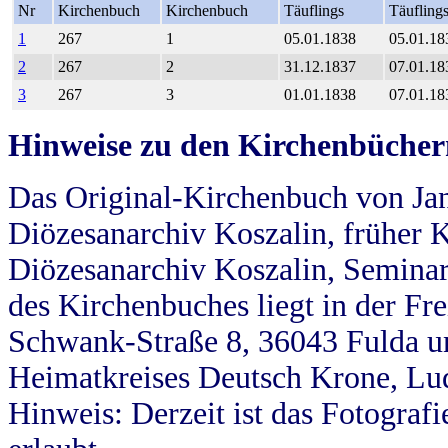
Nr
Kirchenbuch
Kirchenbuch
Täuflings
Täufling
1
267
1
05.01.1838
05.01.18
2
267
2
31.12.1837
07.01.18
3
267
3
01.01.1838
07.01.18
Hinweise zu den Kirchenbücher
Das Original-Kirchenbuch von Jan
Diözesanarchiv Koszalin, früher Kö
Diözesanarchiv Koszalin, Seminar
des Kirchenbuches liegt in der Fr
Schwank-Straße 8, 36043 Fulda u
Heimatkreises Deutsch Krone, Lu
Hinweis: Derzeit ist das Fotograf