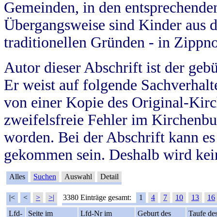
Gemeinden, in den entsprechende
Übergangsweise sind Kinder aus 
traditionellen Gründen - in Zippn
Autor dieser Abschrift ist der geb
Er weist auf folgende Sachverhalte
von einer Kopie des Original-Kirc
zweifelsfreie Fehler im Kirchenbuc
worden. Bei der Abschrift kann e
gekommen sein. Deshalb wird kein
Alles
Suchen
Auswahl
Detail
|<
<
>
>|
3380 Einträge gesamt:
1
4
7
10
13
16
Lfd-
Seite im
Lfd-Nr im
Geburt des
Taufe de