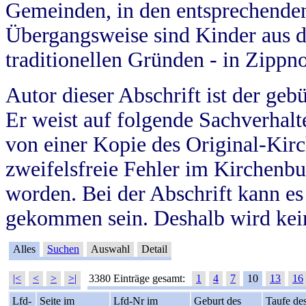
Gemeinden, in den entsprechende
Übergangsweise sind Kinder aus 
traditionellen Gründen - in Zippn
Autor dieser Abschrift ist der geb
Er weist auf folgende Sachverhalte
von einer Kopie des Original-Kirc
zweifelsfreie Fehler im Kirchenbuc
worden. Bei der Abschrift kann e
gekommen sein. Deshalb wird kein
Alles
Suchen
Auswahl
Detail
|<
<
>
>|
3380 Einträge gesamt:
1
4
7
10
13
16
Lfd-
Seite im
Lfd-Nr im
Geburt des
Taufe de