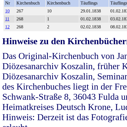
Nr
Kirchenbuch
Kirchenbuch
Täuflings
Täufling
10
267
10
29.01.1838
01.02.18
11
268
1
01.02.1838
03.02.18
12
268
2
02.02.1838
08.02.18
Hinweise zu den Kirchenbücher
Das Original-Kirchenbuch von Jan
Diözesanarchiv Koszalin, früher Kö
Diözesanarchiv Koszalin, Seminar
des Kirchenbuches liegt in der Fr
Schwank-Straße 8, 36043 Fulda u
Heimatkreises Deutsch Krone, Lu
Hinweis: Derzeit ist das Fotograf