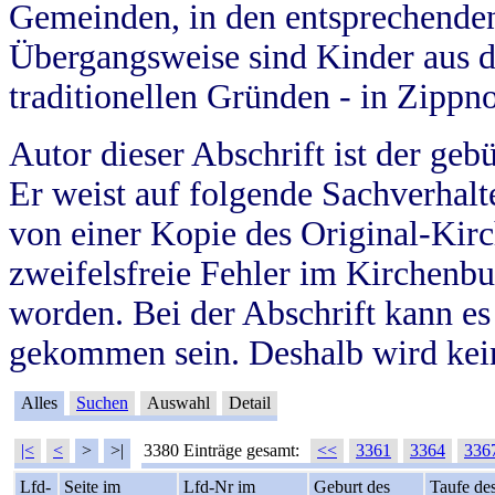
Gemeinden, in den entsprechende
Übergangsweise sind Kinder aus 
traditionellen Gründen - in Zippn
Autor dieser Abschrift ist der geb
Er weist auf folgende Sachverhalte
von einer Kopie des Original-Kirc
zweifelsfreie Fehler im Kirchenbuc
worden. Bei der Abschrift kann e
gekommen sein. Deshalb wird kein
Alles
Suchen
Auswahl
Detail
|<
<
>
>|
3380 Einträge gesamt:
<<
3361
3364
336
Lfd-
Seite im
Lfd-Nr im
Geburt des
Taufe de