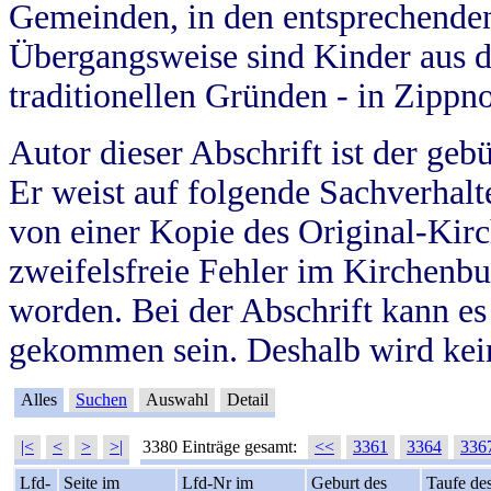
Gemeinden, in den entsprechende
Übergangsweise sind Kinder aus 
traditionellen Gründen - in Zippn
Autor dieser Abschrift ist der geb
Er weist auf folgende Sachverhalte
von einer Kopie des Original-Kirc
zweifelsfreie Fehler im Kirchenbuc
worden. Bei der Abschrift kann e
gekommen sein. Deshalb wird kein
Alles
Suchen
Auswahl
Detail
|<
<
>
>|
3380 Einträge gesamt:
<<
3361
3364
336
Lfd-
Seite im
Lfd-Nr im
Geburt des
Taufe de