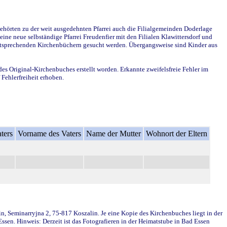
ehörten zu der weit ausgedehnten Pfarrei auch die Filialgemeinden Doderlage
ine neue selbständige Pfarrei Freudenfier mit den Filialen Klawittersdorf und
 entsprechenden Kirchenbüchern gesucht werden. Übergangsweise sind Kinder aus
des Original-Kirchenbuches erstellt worden. Erkannte zweifelsfreie Fehler im
Fehlerfreiheit erhoben.
ters
Vorname des Vaters
Name der Mutter
Wohnort der Eltern
in, Seminarryjna 2, 75-817 Koszalin. Je eine Kopie des Kirchenbuches liegt in der
en. Hinweis: Derzeit ist das Fotografieren in der Heimatstube in Bad Essen