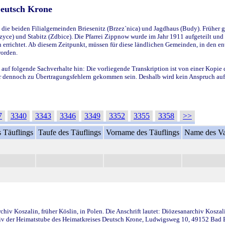
Deutsch Krone
ie beiden Filialgemeinden Briesenitz (Brzez`nica) und Jagdhaus (Budy). Früher g
yce) und Stabitz (Zdbice). Die Pfarrei Zippnow wurde im Jahr 1911 aufgeteilt und e
en errichtet. Ab diesem Zeitpunkt, müssen für diese ländlichen Gemeinden, in den
worden.
 auf folgende Sachverhalte hin: Die vorliegende Transkription ist von einer Kopie 
aber dennoch zu Übertragungsfehlern gekommen sein. Deshalb wird kein Anspruch auf 
7
3340
3343
3346
3349
3352
3355
3358
>>
 Täuflings
Taufe des Täuflings
Vorname des Täuflings
Name des Va
iv Koszalin, früher Köslin, in Polen. Die Anschrift lautet: Diözesanarchiv Koszal
v der Heimatstube des Heimatkreises Deutsch Krone, Ludwigsweg 10, 49152 Bad Ess