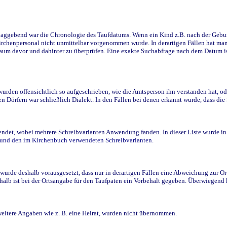
ggebend war die Chronologie des Taufdatums. Wenn ein Kind z.B. nach der Geburt 
rchenpersonal nicht unmittelbar vorgenommen wurde. In derartigen Fällen hat man d
raum davor und dahinter zu überprüfen. Eine exakte Suchabfrage nach dem Datum i
den offensichtlich so aufgeschrieben, wie die Amtsperson ihn verstanden hat, ode
n Dörfern war schließlich Dialekt. In den Fällen bei denen erkannt wurde, dass di
t, wobei mehrere Schreibvarianten Anwendung fanden. In dieser Liste wurde in de
n und den im Kirchenbuch verwendeten Schreibvarianten.
wurde deshalb vorausgesetzt, dass nur in derartigen Fällen eine Abweichung zur O
eshalb ist bei der Ortsangabe für den Taufpaten ein Vorbehalt gegeben. Überwiegen
weitere Angaben wie z. B. eine Heirat, wurden nicht übernommen.