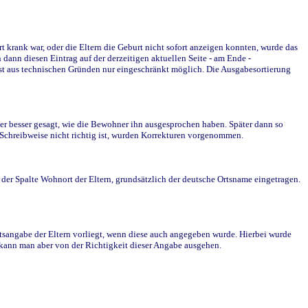
krank war, oder die Eltern die Geburt nicht sofort anzeigen konnten, wurde das
ann diesen Eintrag auf der derzeitigen aktuellen Seite - am Ende -
st aus technischen Gründen nur eingeschränkt möglich. Die Ausgabesortierung
r besser gesagt, wie die Bewohner ihn ausgesprochen haben. Später dann so
e Schreibweise nicht richtig ist, wurden Korrekturen vorgenommen.
r Spalte Wohnort der Eltern, grundsätzlich der deutsche Ortsname eingetragen.
rtsangabe der Eltern vorliegt, wenn diese auch angegeben wurde. Hierbei wurde
d kann man aber von der Richtigkeit dieser Angabe ausgehen.