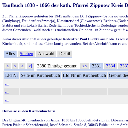
Taufbuch 1838 - 1866 der kath. Pfarrei Zippnow Kreis 
Zur Pfarrei Zippnow gehörten bis 1945 außer dem Dorf Zippnow (Sypnywo) noch d
(Dudylany), Freudenfier (Szwecja), Klawittersdorf (Glowaczewo), Rederitz (Nadarz
Stabitz und ein Lokalvikariat Rederitz mit der Tochterkirche in Doderlage wurd
diesen Gemeinden - wohl noch aus traditionellen Gründen - in Zippnow getauft 
Autor dieser Abschrift ist der gebürtige Rederitzer
Paul Lüdtke
aus Köln. Er weist
Kirchenbuch, sind in dieser Liste korrigiert worden. Bei der Abschrift kann es 
Alles
Suchen
Auswahl
Detail
|<
<
>
>|
3380 Einträge gesamt:
<<
3331
3334
333
Lfd-Nr
Seite im Kirchenbuch
Lfd-Nr im Kirchenbuch
Geburt des
...
...
...
Hinweise zu den Kirchenbüchern
Das Original-Kirchenbuch von Januar 1838 bis 1866, befindet sich im Diözesanarch
Freien Prälatur Schneidemühl, Josef-Schwank-Straße 8, 36043 Fulda und im Archi