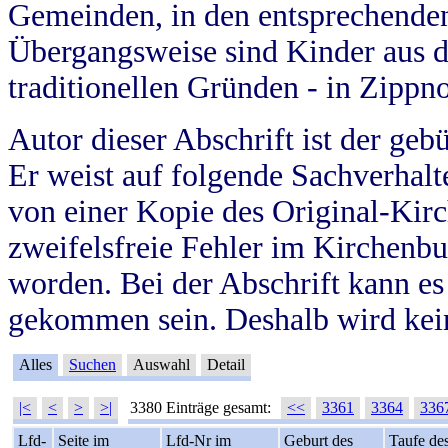
Gemeinden, in den entsprechende
Übergangsweise sind Kinder aus 
traditionellen Gründen - in Zippn
Autor dieser Abschrift ist der geb
Er weist auf folgende Sachverhalte
von einer Kopie des Original-Kirc
zweifelsfreie Fehler im Kirchenbuc
worden. Bei der Abschrift kann e
gekommen sein. Deshalb wird kein
Alles
Suchen
Auswahl
Detail
|<
<
>
>|
3380 Einträge gesamt:
<<
3361
3364
336
Lfd-
Seite im
Lfd-Nr im
Geburt des
Taufe de