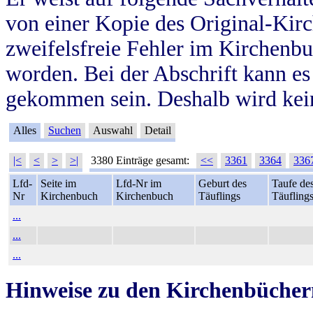
von einer Kopie des Original-Kirc
zweifelsfreie Fehler im Kirchenbuc
worden. Bei der Abschrift kann e
gekommen sein. Deshalb wird kein
Alles
Suchen
Auswahl
Detail
|<
<
>
>|
3380 Einträge gesamt:
<<
3361
3364
336
Lfd-
Seite im
Lfd-Nr im
Geburt des
Taufe de
Nr
Kirchenbuch
Kirchenbuch
Täuflings
Täufling
...
...
...
Hinweise zu den Kirchenbücher