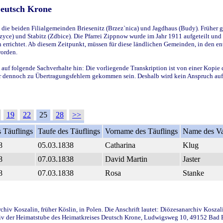
Deutsch Krone
ie beiden Filialgemeinden Briesenitz (Brzez`nica) und Jagdhaus (Budy). Früher g
yce) und Stabitz (Zdbice). Die Pfarrei Zippnow wurde im Jahr 1911 aufgeteilt und e
en errichtet. Ab diesem Zeitpunkt, müssen für diese ländlichen Gemeinden, in den
worden.
 auf folgende Sachverhalte hin: Die vorliegende Transkription ist von einer Kopie 
aber dennoch zu Übertragungsfehlern gekommen sein. Deshalb wird kein Anspruch auf 
19
22
25
28
>>
 Täuflings
Taufe des Täuflings
Vorname des Täuflings
Name des Va
8
05.03.1838
Catharina
Klug
8
07.03.1838
David Martin
Jaster
8
07.03.1838
Rosa
Stanke
iv Koszalin, früher Köslin, in Polen. Die Anschrift lautet: Diözesanarchiv Koszal
v der Heimatstube des Heimatkreises Deutsch Krone, Ludwigsweg 10, 49152 Bad Ess