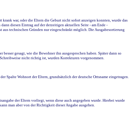
krank war, oder die Eltern die Geburt nicht sofort anzeigen konnten, wurde das
ann diesen Eintrag auf der derzeitigen aktuellen Seite - am Ende -
st aus technischen Gründen nur eingeschränkt möglich. Die Ausgabesortierung
r besser gesagt, wie die Bewohner ihn ausgesprochen haben. Später dann so
e Schreibweise nicht richtig ist, wurden Korrekturen vorgenommen.
r Spalte Wohnort der Eltern, grundsätzlich der deutsche Ortsname eingetragen.
rtsangabe der Eltern vorliegt, wenn diese auch angegeben wurde. Hierbei wurde
d kann man aber von der Richtigkeit dieser Angabe ausgehen.