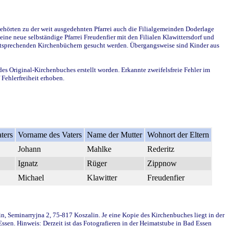
ehörten zu der weit ausgedehnten Pfarrei auch die Filialgemeinden Doderlage
ine neue selbständige Pfarrei Freudenfier mit den Filialen Klawittersdorf und
 entsprechenden Kirchenbüchern gesucht werden. Übergangsweise sind Kinder aus
des Original-Kirchenbuches erstellt worden. Erkannte zweifelsfreie Fehler im
Fehlerfreiheit erhoben.
ters
Vorname des Vaters
Name der Mutter
Wohnort der Eltern
Johann
Mahlke
Rederitz
Ignatz
Rüger
Zippnow
Michael
Klawitter
Freudenfier
in, Seminarryjna 2, 75-817 Koszalin. Je eine Kopie des Kirchenbuches liegt in der
en. Hinweis: Derzeit ist das Fotografieren in der Heimatstube in Bad Essen