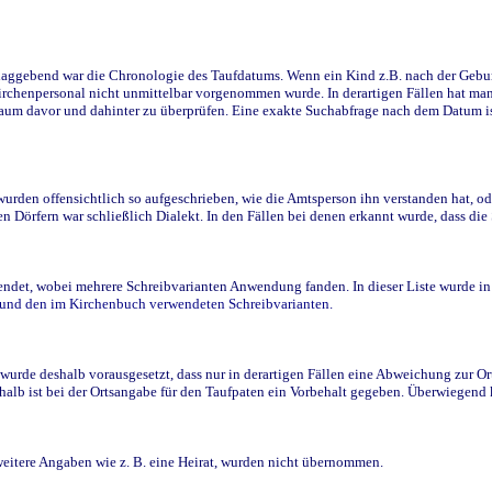
ggebend war die Chronologie des Taufdatums. Wenn ein Kind z.B. nach der Geburt 
rchenpersonal nicht unmittelbar vorgenommen wurde. In derartigen Fällen hat man d
raum davor und dahinter zu überprüfen. Eine exakte Suchabfrage nach dem Datum i
den offensichtlich so aufgeschrieben, wie die Amtsperson ihn verstanden hat, ode
n Dörfern war schließlich Dialekt. In den Fällen bei denen erkannt wurde, dass di
t, wobei mehrere Schreibvarianten Anwendung fanden. In dieser Liste wurde in de
n und den im Kirchenbuch verwendeten Schreibvarianten.
wurde deshalb vorausgesetzt, dass nur in derartigen Fällen eine Abweichung zur O
eshalb ist bei der Ortsangabe für den Taufpaten ein Vorbehalt gegeben. Überwiegen
weitere Angaben wie z. B. eine Heirat, wurden nicht übernommen.