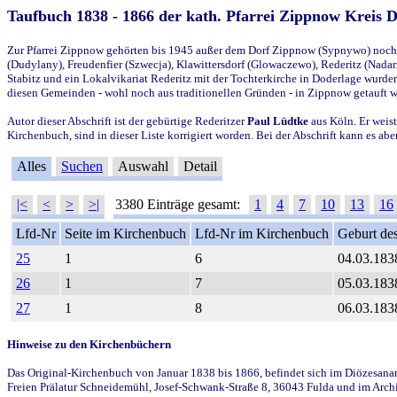
Taufbuch 1838 - 1866 der kath. Pfarrei Zippnow Kreis 
Zur Pfarrei Zippnow gehörten bis 1945 außer dem Dorf Zippnow (Sypnywo) noch d
(Dudylany), Freudenfier (Szwecja), Klawittersdorf (Glowaczewo), Rederitz (Nadarz
Stabitz und ein Lokalvikariat Rederitz mit der Tochterkirche in Doderlage wurd
diesen Gemeinden - wohl noch aus traditionellen Gründen - in Zippnow getauft 
Autor dieser Abschrift ist der gebürtige Rederitzer
Paul Lüdtke
aus Köln. Er weist
Kirchenbuch, sind in dieser Liste korrigiert worden. Bei der Abschrift kann es 
Alles
Suchen
Auswahl
Detail
|<
<
>
>|
3380 Einträge gesamt:
1
4
7
10
13
16
Lfd-Nr
Seite im Kirchenbuch
Lfd-Nr im Kirchenbuch
Geburt des
25
1
6
04.03.183
26
1
7
05.03.183
27
1
8
06.03.183
Hinweise zu den Kirchenbüchern
Das Original-Kirchenbuch von Januar 1838 bis 1866, befindet sich im Diözesanarch
Freien Prälatur Schneidemühl, Josef-Schwank-Straße 8, 36043 Fulda und im Archi