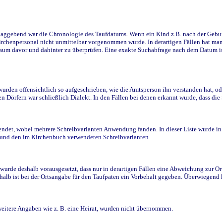
ggebend war die Chronologie des Taufdatums. Wenn ein Kind z.B. nach der Geburt 
rchenpersonal nicht unmittelbar vorgenommen wurde. In derartigen Fällen hat man d
raum davor und dahinter zu überprüfen. Eine exakte Suchabfrage nach dem Datum i
den offensichtlich so aufgeschrieben, wie die Amtsperson ihn verstanden hat, ode
n Dörfern war schließlich Dialekt. In den Fällen bei denen erkannt wurde, dass di
t, wobei mehrere Schreibvarianten Anwendung fanden. In dieser Liste wurde in de
n und den im Kirchenbuch verwendeten Schreibvarianten.
wurde deshalb vorausgesetzt, dass nur in derartigen Fällen eine Abweichung zur O
eshalb ist bei der Ortsangabe für den Taufpaten ein Vorbehalt gegeben. Überwiegen
weitere Angaben wie z. B. eine Heirat, wurden nicht übernommen.