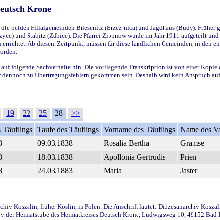
Deutsch Krone
ie beiden Filialgemeinden Briesenitz (Brzez`nica) und Jagdhaus (Budy). Früher g
yce) und Stabitz (Zdbice). Die Pfarrei Zippnow wurde im Jahr 1911 aufgeteilt und e
en errichtet. Ab diesem Zeitpunkt, müssen für diese ländlichen Gemeinden, in den
worden.
 auf folgende Sachverhalte hin: Die vorliegende Transkription ist von einer Kopie 
aber dennoch zu Übertragungsfehlern gekommen sein. Deshalb wird kein Anspruch auf 
19
22
25
28
>>
 Täuflings
Taufe des Täuflings
Vorname des Täuflings
Name des Va
8
09.03.1838
Rosalia Bertha
Gramse
8
18.03.1838
Apollonia Gertrudis
Prien
8
24.03.1883
Maria
Jaster
iv Koszalin, früher Köslin, in Polen. Die Anschrift lautet: Diözesanarchiv Koszal
v der Heimatstube des Heimatkreises Deutsch Krone, Ludwigsweg 10, 49152 Bad Ess