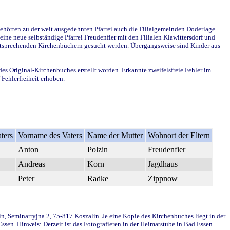
ehörten zu der weit ausgedehnten Pfarrei auch die Filialgemeinden Doderlage
ine neue selbständige Pfarrei Freudenfier mit den Filialen Klawittersdorf und
 entsprechenden Kirchenbüchern gesucht werden. Übergangsweise sind Kinder aus
des Original-Kirchenbuches erstellt worden. Erkannte zweifelsfreie Fehler im
Fehlerfreiheit erhoben.
ters
Vorname des Vaters
Name der Mutter
Wohnort der Eltern
Anton
Polzin
Freudenfier
Andreas
Korn
Jagdhaus
Peter
Radke
Zippnow
in, Seminarryjna 2, 75-817 Koszalin. Je eine Kopie des Kirchenbuches liegt in der
en. Hinweis: Derzeit ist das Fotografieren in der Heimatstube in Bad Essen