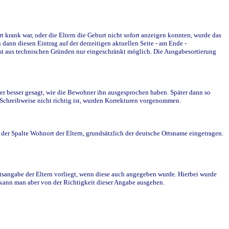
krank war, oder die Eltern die Geburt nicht sofort anzeigen konnten, wurde das
ann diesen Eintrag auf der derzeitigen aktuellen Seite - am Ende -
st aus technischen Gründen nur eingeschränkt möglich. Die Ausgabesortierung
r besser gesagt, wie die Bewohner ihn ausgesprochen haben. Später dann so
e Schreibweise nicht richtig ist, wurden Korrekturen vorgenommen.
r Spalte Wohnort der Eltern, grundsätzlich der deutsche Ortsname eingetragen.
rtsangabe der Eltern vorliegt, wenn diese auch angegeben wurde. Hierbei wurde
d kann man aber von der Richtigkeit dieser Angabe ausgehen.