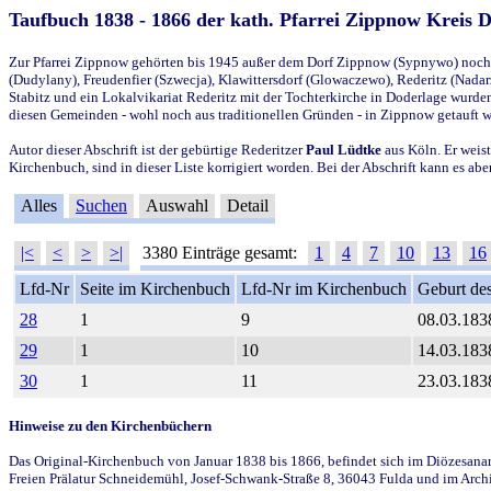
Taufbuch 1838 - 1866 der kath. Pfarrei Zippnow Kreis 
Zur Pfarrei Zippnow gehörten bis 1945 außer dem Dorf Zippnow (Sypnywo) noch d
(Dudylany), Freudenfier (Szwecja), Klawittersdorf (Glowaczewo), Rederitz (Nadarz
Stabitz und ein Lokalvikariat Rederitz mit der Tochterkirche in Doderlage wurd
diesen Gemeinden - wohl noch aus traditionellen Gründen - in Zippnow getauft 
Autor dieser Abschrift ist der gebürtige Rederitzer
Paul Lüdtke
aus Köln. Er weist
Kirchenbuch, sind in dieser Liste korrigiert worden. Bei der Abschrift kann es 
Alles
Suchen
Auswahl
Detail
|<
<
>
>|
3380 Einträge gesamt:
1
4
7
10
13
16
Lfd-Nr
Seite im Kirchenbuch
Lfd-Nr im Kirchenbuch
Geburt des
28
1
9
08.03.183
29
1
10
14.03.183
30
1
11
23.03.183
Hinweise zu den Kirchenbüchern
Das Original-Kirchenbuch von Januar 1838 bis 1866, befindet sich im Diözesanarch
Freien Prälatur Schneidemühl, Josef-Schwank-Straße 8, 36043 Fulda und im Archi