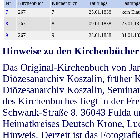
Nr
Kirchenbuch
Kirchenbuch
Täuflings
Täufling
7
267
7
25.01.1838
kein Eint
8
267
8
09.01.1838
23.01.18
9
267
9
28.01.1838
31.01.18
Hinweise zu den Kirchenbücher
Das Original-Kirchenbuch von Jan
Diözesanarchiv Koszalin, früher Kö
Diözesanarchiv Koszalin, Seminar
des Kirchenbuches liegt in der Fr
Schwank-Straße 8, 36043 Fulda u
Heimatkreises Deutsch Krone, Lu
Hinweis: Derzeit ist das Fotograf