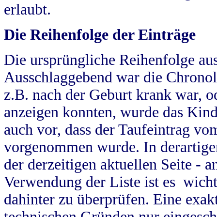
erlaubt.
Die Reihenfolge der Einträge
Die ursprüngliche Reihenfolge au
Ausschlaggebend war die Chronol
z.B. nach der Geburt krank war, od
anzeigen konnten, wurde das Kind
auch vor, dass der Taufeintrag vo
vorgenommen wurde. In derartigen
der derzeitigen aktuellen Seite -
Verwendung der Liste ist es wich
dahinter zu überprüfen. Eine exa
technischen Gründen nur eingesch