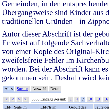
Gemeinden, in den entsprechende
Übergangsweise sind Kinder aus 
traditionellen Gründen - in Zippn
Autor dieser Abschrift ist der geb
Er weist auf folgende Sachverhalte
von einer Kopie des Original-Kirc
zweifelsfreie Fehler im Kirchenbuc
worden. Bei der Abschrift kann e
gekommen sein. Deshalb wird kein
Alles
Suchen
Auswahl
Detail
|<
<
>
>|
3380 Einträge gesamt:
1
4
7
10
13
16
Lfd-
Seite im
Lfd-Nr im
Geburt des
Taufe de