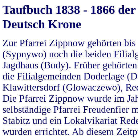
Taufbuch 1838 - 1866 der
Deutsch Krone
Zur Pfarrei Zippnow gehörten bi
(Sypnywo) noch die beiden Filial
Jagdhaus (Budy). Früher gehörten 
die Filialgemeinden Doderlage (D
Klawittersdorf (Glowaczewo), Red
Die Pfarrei Zippnow wurde im Jah
selbständige Pfarrei Freudenfier m
Stabitz und ein Lokalvikariat Red
wurden errichtet. Ab diesem Zeitp