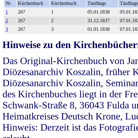
Nr
Kirchenbuch
Kirchenbuch
Täuflings
Täufling
1
267
1
05.01.1838
05.01.18
2
267
2
31.12.1837
07.01.18
3
267
3
01.01.1838
07.01.18
Hinweise zu den Kirchenbücher
Das Original-Kirchenbuch von Jan
Diözesanarchiv Koszalin, früher Kö
Diözesanarchiv Koszalin, Seminar
des Kirchenbuches liegt in der Fr
Schwank-Straße 8, 36043 Fulda u
Heimatkreises Deutsch Krone, Lu
Hinweis: Derzeit ist das Fotograf