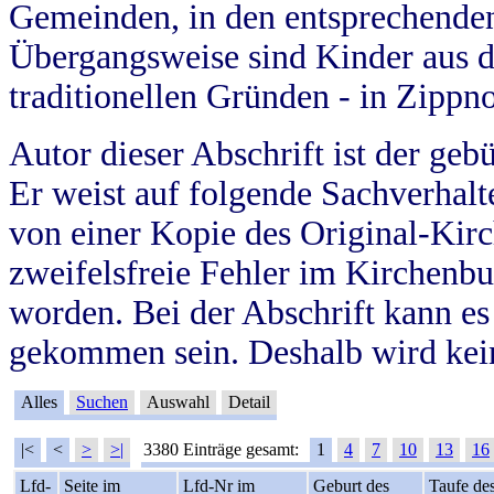
Gemeinden, in den entsprechende
Übergangsweise sind Kinder aus 
traditionellen Gründen - in Zippn
Autor dieser Abschrift ist der geb
Er weist auf folgende Sachverhalte
von einer Kopie des Original-Kirc
zweifelsfreie Fehler im Kirchenbuc
worden. Bei der Abschrift kann e
gekommen sein. Deshalb wird kein
Alles
Suchen
Auswahl
Detail
|<
<
>
>|
3380 Einträge gesamt:
1
4
7
10
13
16
Lfd-
Seite im
Lfd-Nr im
Geburt des
Taufe de