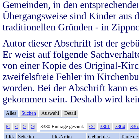
Gemeinden, in den entsprechende
Übergangsweise sind Kinder aus 
traditionellen Gründen - in Zippn
Autor dieser Abschrift ist der geb
Er weist auf folgende Sachverhalte
von einer Kopie des Original-Kirc
zweifelsfreie Fehler im Kirchenbuc
worden. Bei der Abschrift kann e
gekommen sein. Deshalb wird kein
Alles
Suchen
Auswahl
Detail
|<
<
>
>|
3380 Einträge gesamt:
<<
3361
3364
336
Lfd-
Seite im
Lfd-Nr im
Geburt des
Taufe de