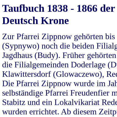
Taufbuch 1838 - 1866 der
Deutsch Krone
Zur Pfarrei Zippnow gehörten bi
(Sypnywo) noch die beiden Filial
Jagdhaus (Budy). Früher gehörten 
die Filialgemeinden Doderlage (D
Klawittersdorf (Glowaczewo), Red
Die Pfarrei Zippnow wurde im Jah
selbständige Pfarrei Freudenfier m
Stabitz und ein Lokalvikariat Red
wurden errichtet. Ab diesem Zeitp