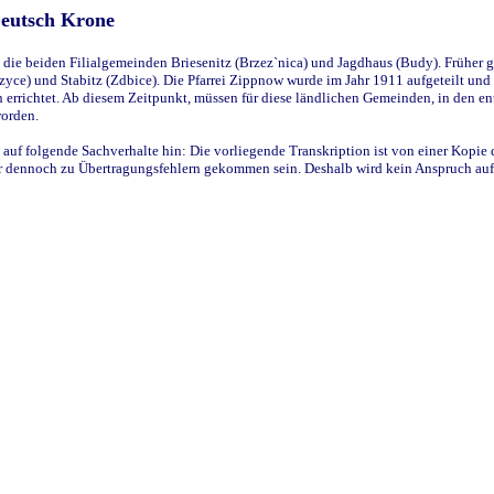
Deutsch Krone
ie beiden Filialgemeinden Briesenitz (Brzez`nica) und Jagdhaus (Budy). Früher g
yce) und Stabitz (Zdbice). Die Pfarrei Zippnow wurde im Jahr 1911 aufgeteilt und e
en errichtet. Ab diesem Zeitpunkt, müssen für diese ländlichen Gemeinden, in den
worden.
 auf folgende Sachverhalte hin: Die vorliegende Transkription ist von einer Kopie 
aber dennoch zu Übertragungsfehlern gekommen sein. Deshalb wird kein Anspruch auf 