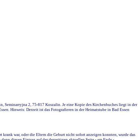
in, Seminarryjna 2, 75-817 Koszalin. Je eine Kopie des Kirchenbuches liegt in der
en. Hinweis: Derzeit ist das Fotografieren in der Heimatstube in Bad Essen
krank war, oder die Eltern die Geburt nicht sofort anzeigen konnten, wurde das
ann diesen Eintrag auf der derzeitigen aktuellen Seite - am Ende -