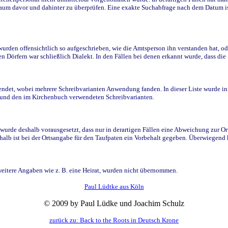
raum davor und dahinter zu überprüfen. Eine exakte Suchabfrage nach dem Datum i
den offensichtlich so aufgeschrieben, wie die Amtsperson ihn verstanden hat, ode
n Dörfern war schließlich Dialekt. In den Fällen bei denen erkannt wurde, dass di
t, wobei mehrere Schreibvarianten Anwendung fanden. In dieser Liste wurde in de
n und den im Kirchenbuch verwendeten Schreibvarianten.
wurde deshalb vorausgesetzt, dass nur in derartigen Fällen eine Abweichung zur O
eshalb ist bei der Ortsangabe für den Taufpaten ein Vorbehalt gegeben. Überwiegen
weitere Angaben wie z. B. eine Heirat, wurden nicht übernommen.
Paul Lüdtke aus Köln
© 2009 by Paul Lüdke und Joachim Schulz
zurück zu: Back to the Roots in Deutsch Krone