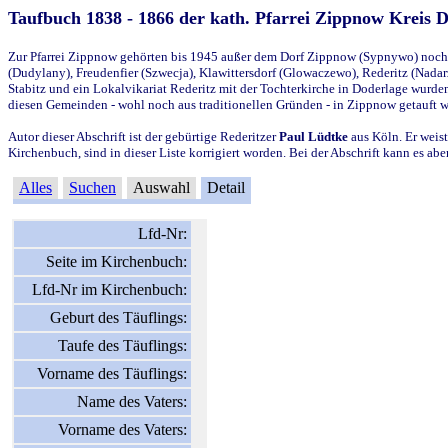
Taufbuch 1838 - 1866 der kath. Pfarrei Zippnow Kreis 
Zur Pfarrei Zippnow gehörten bis 1945 außer dem Dorf Zippnow (Sypnywo) noch d
(Dudylany), Freudenfier (Szwecja), Klawittersdorf (Glowaczewo), Rederitz (Nadarz
Stabitz und ein Lokalvikariat Rederitz mit der Tochterkirche in Doderlage wurd
diesen Gemeinden - wohl noch aus traditionellen Gründen - in Zippnow getauft 
Autor dieser Abschrift ist der gebürtige Rederitzer
Paul Lüdtke
aus Köln. Er weist
Kirchenbuch, sind in dieser Liste korrigiert worden. Bei der Abschrift kann es 
Alles
Suchen
Auswahl
Detail
Lfd-Nr:
Seite im Kirchenbuch:
Lfd-Nr im Kirchenbuch:
Geburt des Täuflings:
Taufe des Täuflings:
Vorname des Täuflings:
Name des Vaters:
Vorname des Vaters: