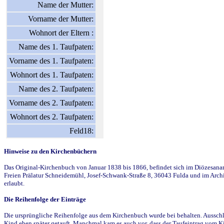
Name der Mutter:
Vorname der Mutter:
Wohnort der Eltern :
Name des 1. Taufpaten:
Vorname des 1. Taufpaten:
Wohnort des 1. Taufpaten:
Name des 2. Taufpaten:
Vorname des 2. Taufpaten:
Wohnort des 2. Taufpaten:
Feld18:
Hinweise zu den Kirchenbüchern
Das Original-Kirchenbuch von Januar 1838 bis 1866, befindet sich im Diözesanarch
Freien Prälatur Schneidemühl, Josef-Schwank-Straße 8, 36043 Fulda und im Archi
erlaubt.
Die Reihenfolge der Einträge
Die ursprüngliche Reihenfolge aus dem Kirchenbuch wurde bei behalten. Ausschla
Kind eben später getauft. Manchmal kam es auch vor, dass der Taufeintrag vom Ki