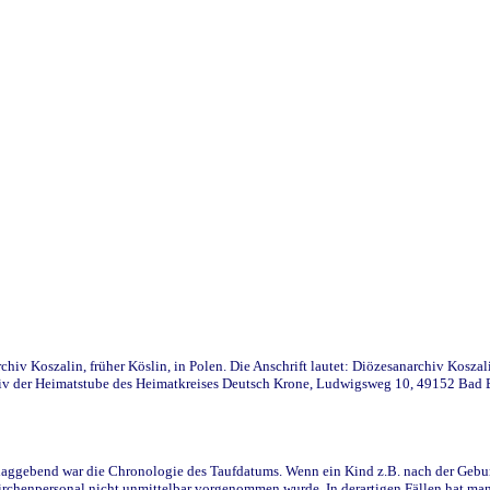
iv Koszalin, früher Köslin, in Polen. Die Anschrift lautet: Diözesanarchiv Koszal
v der Heimatstube des Heimatkreises Deutsch Krone, Ludwigsweg 10, 49152 Bad Ess
ggebend war die Chronologie des Taufdatums. Wenn ein Kind z.B. nach der Geburt 
rchenpersonal nicht unmittelbar vorgenommen wurde. In derartigen Fällen hat man d