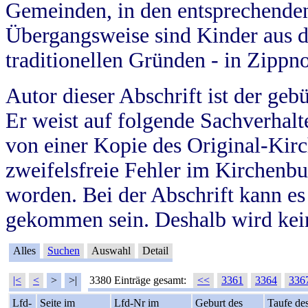
Gemeinden, in den entsprechende
Übergangsweise sind Kinder aus 
traditionellen Gründen - in Zippn
Autor dieser Abschrift ist der geb
Er weist auf folgende Sachverhalte
von einer Kopie des Original-Kirc
zweifelsfreie Fehler im Kirchenbuc
worden. Bei der Abschrift kann e
gekommen sein. Deshalb wird kein
Alles
Suchen
Auswahl
Detail
|<
<
>
>|
3380 Einträge gesamt:
<<
3361
3364
336
Lfd-
Seite im
Lfd-Nr im
Geburt des
Taufe de