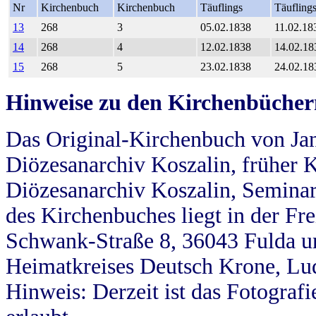
Nr
Kirchenbuch
Kirchenbuch
Täuflings
Täufling
13
268
3
05.02.1838
11.02.18
14
268
4
12.02.1838
14.02.18
15
268
5
23.02.1838
24.02.18
Hinweise zu den Kirchenbücher
Das Original-Kirchenbuch von Jan
Diözesanarchiv Koszalin, früher Kö
Diözesanarchiv Koszalin, Seminar
des Kirchenbuches liegt in der Fr
Schwank-Straße 8, 36043 Fulda u
Heimatkreises Deutsch Krone, Lu
Hinweis: Derzeit ist das Fotograf