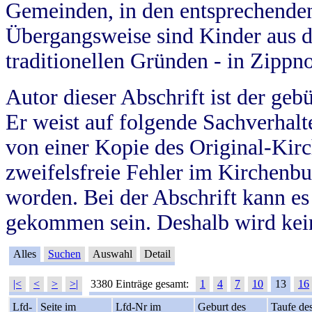
Gemeinden, in den entsprechende
Übergangsweise sind Kinder aus 
traditionellen Gründen - in Zippn
Autor dieser Abschrift ist der geb
Er weist auf folgende Sachverhalte
von einer Kopie des Original-Kirc
zweifelsfreie Fehler im Kirchenbuc
worden. Bei der Abschrift kann e
gekommen sein. Deshalb wird kein
Alles
Suchen
Auswahl
Detail
|<
<
>
>|
3380 Einträge gesamt:
1
4
7
10
13
16
Lfd-
Seite im
Lfd-Nr im
Geburt des
Taufe de