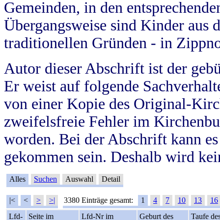
Gemeinden, in den entsprechende
Übergangsweise sind Kinder aus 
traditionellen Gründen - in Zippn
Autor dieser Abschrift ist der geb
Er weist auf folgende Sachverhalte
von einer Kopie des Original-Kirc
zweifelsfreie Fehler im Kirchenbuc
worden. Bei der Abschrift kann e
gekommen sein. Deshalb wird kein
Alles
Suchen
Auswahl
Detail
|<
<
>
>|
3380 Einträge gesamt:
1
4
7
10
13
16
Lfd-
Seite im
Lfd-Nr im
Geburt des
Taufe de