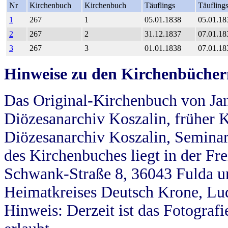
Nr
Kirchenbuch
Kirchenbuch
Täuflings
Täufling
1
267
1
05.01.1838
05.01.18
2
267
2
31.12.1837
07.01.18
3
267
3
01.01.1838
07.01.18
Hinweise zu den Kirchenbücher
Das Original-Kirchenbuch von Jan
Diözesanarchiv Koszalin, früher Kö
Diözesanarchiv Koszalin, Seminar
des Kirchenbuches liegt in der Fr
Schwank-Straße 8, 36043 Fulda u
Heimatkreises Deutsch Krone, Lu
Hinweis: Derzeit ist das Fotograf