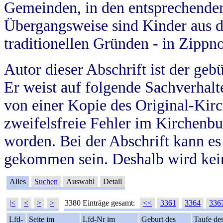
Gemeinden, in den entsprechende
Übergangsweise sind Kinder aus 
traditionellen Gründen - in Zippn
Autor dieser Abschrift ist der geb
Er weist auf folgende Sachverhalte
von einer Kopie des Original-Kirc
zweifelsfreie Fehler im Kirchenbuc
worden. Bei der Abschrift kann e
gekommen sein. Deshalb wird kein
Alles
Suchen
Auswahl
Detail
|<
<
>
>|
3380 Einträge gesamt:
<<
3361
3364
336
Lfd-
Seite im
Lfd-Nr im
Geburt des
Taufe de