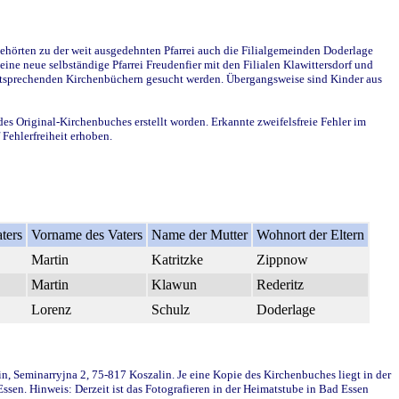
ehörten zu der weit ausgedehnten Pfarrei auch die Filialgemeinden Doderlage
ine neue selbständige Pfarrei Freudenfier mit den Filialen Klawittersdorf und
 entsprechenden Kirchenbüchern gesucht werden. Übergangsweise sind Kinder aus
des Original-Kirchenbuches erstellt worden. Erkannte zweifelsfreie Fehler im
Fehlerfreiheit erhoben.
ters
Vorname des Vaters
Name der Mutter
Wohnort der Eltern
Martin
Katritzke
Zippnow
Martin
Klawun
Rederitz
Lorenz
Schulz
Doderlage
in, Seminarryjna 2, 75-817 Koszalin. Je eine Kopie des Kirchenbuches liegt in der
en. Hinweis: Derzeit ist das Fotografieren in der Heimatstube in Bad Essen