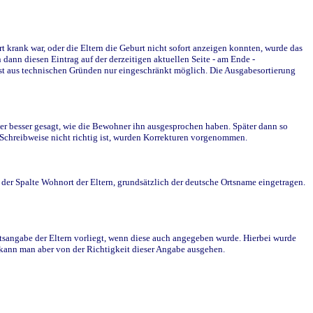
krank war, oder die Eltern die Geburt nicht sofort anzeigen konnten, wurde das
ann diesen Eintrag auf der derzeitigen aktuellen Seite - am Ende -
st aus technischen Gründen nur eingeschränkt möglich. Die Ausgabesortierung
r besser gesagt, wie die Bewohner ihn ausgesprochen haben. Später dann so
e Schreibweise nicht richtig ist, wurden Korrekturen vorgenommen.
r Spalte Wohnort der Eltern, grundsätzlich der deutsche Ortsname eingetragen.
rtsangabe der Eltern vorliegt, wenn diese auch angegeben wurde. Hierbei wurde
d kann man aber von der Richtigkeit dieser Angabe ausgehen.