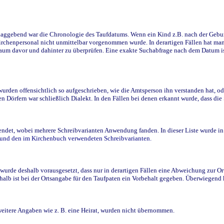
ggebend war die Chronologie des Taufdatums. Wenn ein Kind z.B. nach der Geburt 
rchenpersonal nicht unmittelbar vorgenommen wurde. In derartigen Fällen hat man d
raum davor und dahinter zu überprüfen. Eine exakte Suchabfrage nach dem Datum i
den offensichtlich so aufgeschrieben, wie die Amtsperson ihn verstanden hat, ode
n Dörfern war schließlich Dialekt. In den Fällen bei denen erkannt wurde, dass di
t, wobei mehrere Schreibvarianten Anwendung fanden. In dieser Liste wurde in de
n und den im Kirchenbuch verwendeten Schreibvarianten.
wurde deshalb vorausgesetzt, dass nur in derartigen Fällen eine Abweichung zur O
eshalb ist bei der Ortsangabe für den Taufpaten ein Vorbehalt gegeben. Überwiegen
weitere Angaben wie z. B. eine Heirat, wurden nicht übernommen.