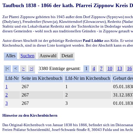
Taufbuch 1838 - 1866 der kath. Pfarrei Zippnow Kreis 
Zur Pfarrei Zippnow gehörten bis 1945 außer dem Dorf Zippnow (Sypnywo) noch d
(Dudylany), Freudenfier (Szwecja), Klawittersdorf (Glowaczewo), Rederitz (Nadarz
Stabitz und ein Lokalvikariat Rederitz mit der Tochterkirche in Doderlage wurd
diesen Gemeinden - wohl noch aus traditionellen Gründen - in Zippnow getauft 
Autor dieser Abschrift ist der gebürtige Rederitzer
Paul Lüdtke
aus Köln. Er weist
Kirchenbuch, sind in dieser Liste korrigiert worden. Bei der Abschrift kann es 
Alles
Suchen
Auswahl
Detail
|<
<
>
>|
3380 Einträge gesamt:
1
4
7
10
13
16
Lfd-Nr
Seite im Kirchenbuch
Lfd-Nr im Kirchenbuch
Geburt des
1
267
1
05.01.183
2
267
2
31.12.183
3
267
3
01.01.183
Hinweise zu den Kirchenbüchern
Das Original-Kirchenbuch von Januar 1838 bis 1866, befindet sich im Diözesanarch
Freien Prälatur Schneidemühl, Josef-Schwank-Straße 8, 36043 Fulda und im Archi