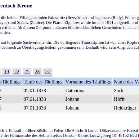
Deutsch Krone
ie beiden Filialgemeinden Briesenitz (Brzez`nica) und Jagdhaus (Budy). Früher g
yce) und Stabitz (Zdbice). Die Pfarrei Zippnow wurde im Jahr 1911 aufgeteilt und e
en errichtet. Ab diesem Zeitpunkt, müssen für diese ländlichen Gemeinden, in den
worden.
 auf folgende Sachverhalte hin: Die vorliegende Transkription ist von einer Kopie 
aber dennoch zu Übertragungsfehlern gekommen sein. Deshalb wird kein Anspruch auf 
19
22
25
28
>>
 Täuflings
Taufe des Täuflings
Vorname des Täuflings
Name des Va
8
05.01.1838
Catharina
Sack
7
07.01.1838
Johann
Höfft
8
07.01.1838
Johann
Heidkrüger
iv Koszalin, früher Köslin, in Polen. Die Anschrift lautet: Diözesanarchiv Koszal
v der Heimatstube des Heimatkreises Deutsch Krone, Ludwigsweg 10, 49152 Bad Ess