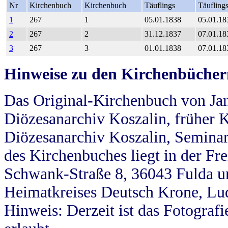
Nr
Kirchenbuch
Kirchenbuch
Täuflings
Täufling
1
267
1
05.01.1838
05.01.18
2
267
2
31.12.1837
07.01.18
3
267
3
01.01.1838
07.01.18
Hinweise zu den Kirchenbücher
Das Original-Kirchenbuch von Jan
Diözesanarchiv Koszalin, früher Kö
Diözesanarchiv Koszalin, Seminar
des Kirchenbuches liegt in der Fr
Schwank-Straße 8, 36043 Fulda u
Heimatkreises Deutsch Krone, Lu
Hinweis: Derzeit ist das Fotograf