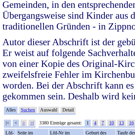
Gemeinden, in den entsprechende
Übergangsweise sind Kinder aus 
traditionellen Gründen - in Zippn
Autor dieser Abschrift ist der geb
Er weist auf folgende Sachverhalte
von einer Kopie des Original-Kirc
zweifelsfreie Fehler im Kirchenbuc
worden. Bei der Abschrift kann e
gekommen sein. Deshalb wird kein
Alles
Suchen
Auswahl
Detail
|<
<
>
>|
3380 Einträge gesamt:
1
4
7
10
13
16
Lfd-
Seite im
Lfd-Nr im
Geburt des
Taufe de