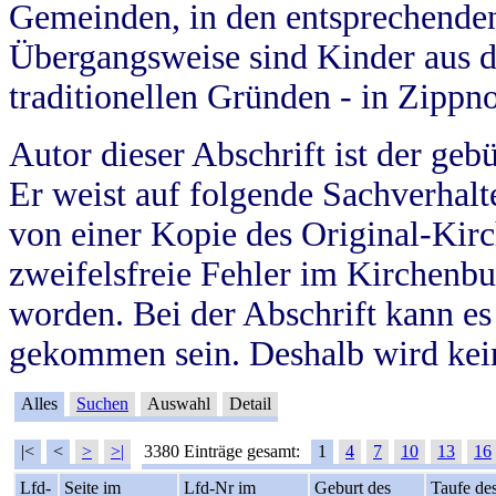
Gemeinden, in den entsprechende
Übergangsweise sind Kinder aus 
traditionellen Gründen - in Zippn
Autor dieser Abschrift ist der geb
Er weist auf folgende Sachverhalte
von einer Kopie des Original-Kirc
zweifelsfreie Fehler im Kirchenbuc
worden. Bei der Abschrift kann e
gekommen sein. Deshalb wird kein
Alles
Suchen
Auswahl
Detail
|<
<
>
>|
3380 Einträge gesamt:
1
4
7
10
13
16
Lfd-
Seite im
Lfd-Nr im
Geburt des
Taufe de