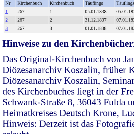
Nr
Kirchenbuch
Kirchenbuch
Täuflings
Täufling
1
267
1
05.01.1838
05.01.18
2
267
2
31.12.1837
07.01.18
3
267
3
01.01.1838
07.01.18
Hinweise zu den Kirchenbücher
Das Original-Kirchenbuch von Jan
Diözesanarchiv Koszalin, früher Kö
Diözesanarchiv Koszalin, Seminar
des Kirchenbuches liegt in der Fr
Schwank-Straße 8, 36043 Fulda u
Heimatkreises Deutsch Krone, Lu
Hinweis: Derzeit ist das Fotograf