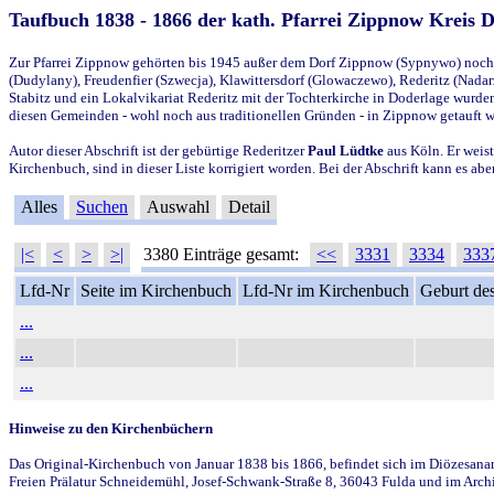
Taufbuch 1838 - 1866 der kath. Pfarrei Zippnow Kreis 
Zur Pfarrei Zippnow gehörten bis 1945 außer dem Dorf Zippnow (Sypnywo) noch d
(Dudylany), Freudenfier (Szwecja), Klawittersdorf (Glowaczewo), Rederitz (Nadarz
Stabitz und ein Lokalvikariat Rederitz mit der Tochterkirche in Doderlage wurd
diesen Gemeinden - wohl noch aus traditionellen Gründen - in Zippnow getauft 
Autor dieser Abschrift ist der gebürtige Rederitzer
Paul Lüdtke
aus Köln. Er weist
Kirchenbuch, sind in dieser Liste korrigiert worden. Bei der Abschrift kann es 
Alles
Suchen
Auswahl
Detail
|<
<
>
>|
3380 Einträge gesamt:
<<
3331
3334
333
Lfd-Nr
Seite im Kirchenbuch
Lfd-Nr im Kirchenbuch
Geburt des
...
...
...
Hinweise zu den Kirchenbüchern
Das Original-Kirchenbuch von Januar 1838 bis 1866, befindet sich im Diözesanarch
Freien Prälatur Schneidemühl, Josef-Schwank-Straße 8, 36043 Fulda und im Archi