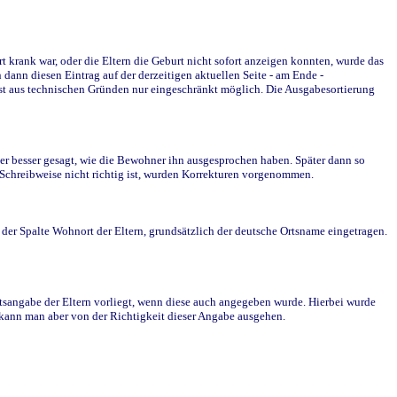
krank war, oder die Eltern die Geburt nicht sofort anzeigen konnten, wurde das
ann diesen Eintrag auf der derzeitigen aktuellen Seite - am Ende -
st aus technischen Gründen nur eingeschränkt möglich. Die Ausgabesortierung
r besser gesagt, wie die Bewohner ihn ausgesprochen haben. Später dann so
e Schreibweise nicht richtig ist, wurden Korrekturen vorgenommen.
r Spalte Wohnort der Eltern, grundsätzlich der deutsche Ortsname eingetragen.
rtsangabe der Eltern vorliegt, wenn diese auch angegeben wurde. Hierbei wurde
d kann man aber von der Richtigkeit dieser Angabe ausgehen.