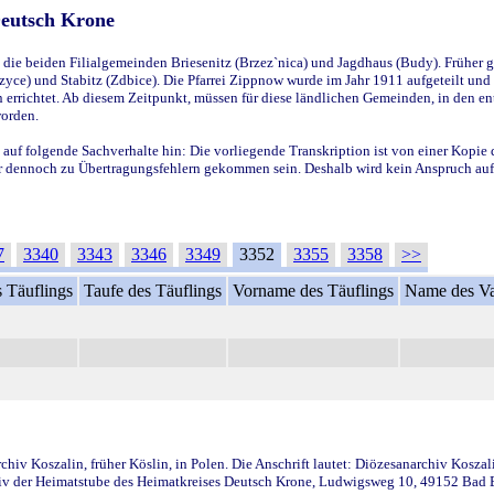
Deutsch Krone
ie beiden Filialgemeinden Briesenitz (Brzez`nica) und Jagdhaus (Budy). Früher g
yce) und Stabitz (Zdbice). Die Pfarrei Zippnow wurde im Jahr 1911 aufgeteilt und e
en errichtet. Ab diesem Zeitpunkt, müssen für diese ländlichen Gemeinden, in den
worden.
 auf folgende Sachverhalte hin: Die vorliegende Transkription ist von einer Kopie 
aber dennoch zu Übertragungsfehlern gekommen sein. Deshalb wird kein Anspruch auf 
7
3340
3343
3346
3349
3352
3355
3358
>>
 Täuflings
Taufe des Täuflings
Vorname des Täuflings
Name des Va
iv Koszalin, früher Köslin, in Polen. Die Anschrift lautet: Diözesanarchiv Koszal
v der Heimatstube des Heimatkreises Deutsch Krone, Ludwigsweg 10, 49152 Bad Ess