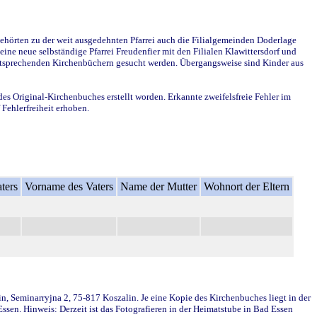
ehörten zu der weit ausgedehnten Pfarrei auch die Filialgemeinden Doderlage
ine neue selbständige Pfarrei Freudenfier mit den Filialen Klawittersdorf und
 entsprechenden Kirchenbüchern gesucht werden. Übergangsweise sind Kinder aus
des Original-Kirchenbuches erstellt worden. Erkannte zweifelsfreie Fehler im
Fehlerfreiheit erhoben.
ters
Vorname des Vaters
Name der Mutter
Wohnort der Eltern
in, Seminarryjna 2, 75-817 Koszalin. Je eine Kopie des Kirchenbuches liegt in der
en. Hinweis: Derzeit ist das Fotografieren in der Heimatstube in Bad Essen