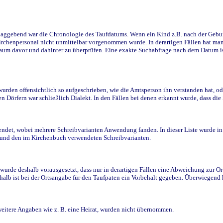
ggebend war die Chronologie des Taufdatums. Wenn ein Kind z.B. nach der Geburt 
rchenpersonal nicht unmittelbar vorgenommen wurde. In derartigen Fällen hat man d
raum davor und dahinter zu überprüfen. Eine exakte Suchabfrage nach dem Datum i
den offensichtlich so aufgeschrieben, wie die Amtsperson ihn verstanden hat, ode
n Dörfern war schließlich Dialekt. In den Fällen bei denen erkannt wurde, dass di
t, wobei mehrere Schreibvarianten Anwendung fanden. In dieser Liste wurde in de
n und den im Kirchenbuch verwendeten Schreibvarianten.
wurde deshalb vorausgesetzt, dass nur in derartigen Fällen eine Abweichung zur O
eshalb ist bei der Ortsangabe für den Taufpaten ein Vorbehalt gegeben. Überwiegen
weitere Angaben wie z. B. eine Heirat, wurden nicht übernommen.