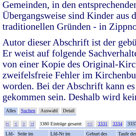
Gemeinden, in den entsprechende
Übergangsweise sind Kinder aus 
traditionellen Gründen - in Zippn
Autor dieser Abschrift ist der geb
Er weist auf folgende Sachverhalte
von einer Kopie des Original-Kirc
zweifelsfreie Fehler im Kirchenbuc
worden. Bei der Abschrift kann e
gekommen sein. Deshalb wird kein
Alles
Suchen
Auswahl
Detail
|<
<
>
>|
3380 Einträge gesamt:
<<
3331
3334
333
Lfd-
Seite im
Lfd-Nr im
Geburt des
Taufe de